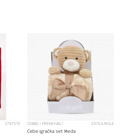
U
DODAJ U KORPU
UPOREDI
2797STE
ĆEBAD I PREKRIVACI
2970JUNGLE
Ćebe igračka set Meda