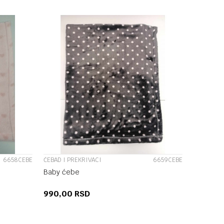
UPOREDI
6658CEBE
ĆEBAD I PREKRIVACI
6659CEBE
Baby ćebe
990,00
RSD