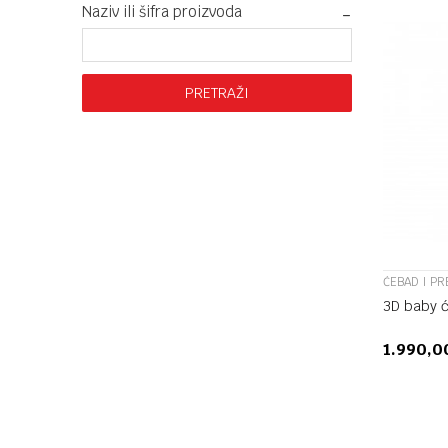
Naziv ili šifra proizvoda
PRETRAŽI
ĆEBAD I PR
3D baby ć
1.990,