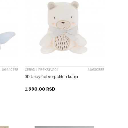
UPOREDI
6664CEBE
ĆEBAD I PREKRIVACI
6665CEBE
3D baby ćebe+poklon kutija
1.990,00
RSD
U
DODAJ U KORPU