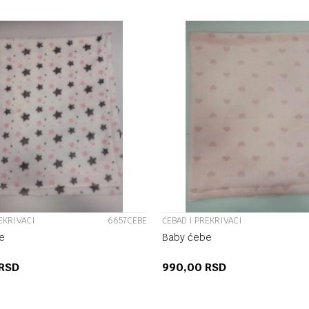
UPOREDI
UPOREDI
EKRIVACI
6657CEBE
ĆEBAD I PREKRIVACI
e
Baby ćebe
RSD
990,00
RSD