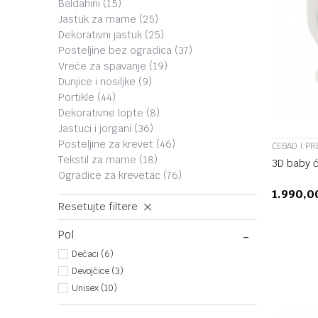
baldahini
(15)
jastuk za mame
(25)
dekorativni jastuk
(25)
posteljine bez ogradica
(37)
vreće za spavanje
(19)
dunjice i nosiljke
(9)
portikle
(44)
dekorativne lopte
(8)
jastuci i jorgani
(36)
posteljine za krevet
(46)
ĆEBAD I PR
tekstil za mame
(18)
3D baby ć
ogradice za krevetac
(76)
1.990,
Resetujte filtere
Pol
Dečaci (6)
Devojčice (3)
Unisex (10)