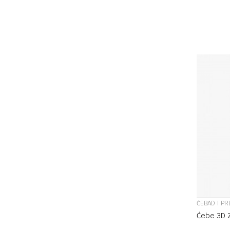
ĆEBAD I PR
Ćebe 3D 