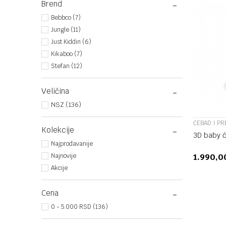
Brend
Bebbco (7)
Jungle (11)
Just Kiddin (6)
Kikaboo (7)
Stefan (12)
Veličina
NSZ (136)
ĆEBAD I PR
Kolekcije
3D baby ć
Najprodavanije
1.990,
Najnovije
Akcije
Cena
0 - 5.000 RSD (136)