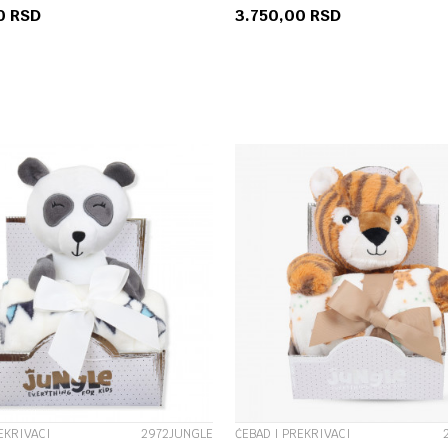
00
RSD
3.750,00
RSD
DODAJ U KORPU
DODAJ U KORP
UPOREDI
UPOREDI
EKRIVACI
2972JUNGLE
ĆEBAD I PREKRIVACI