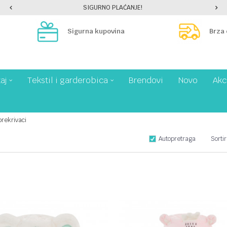
SIGURNO PLAĆANJE!
Sigurna kupovina
Brza
aj
Tekstil i garderobica
Brendovi
Novo
Akc
prekrivaci
Autopretraga
Sortir