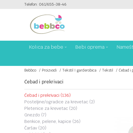
Telefon: 061/655-38-46
PLAĆANJE PLATNIM KARTICAMA NA 6 RATA!
Kolica za bebe
Bebi oprema
Namešt
Bebbco
Proizvodi
Tekstil I garderobica
Tekstil
Ćebad i 
Ćebad i prekrivaci
ćebad i prekrivaci
(136)
posteljine/ogradice za krevetac
(2)
pletenice za krevetac
(20)
gnezdo
(7)
benkice, pelene, kapice
(26)
čaršav
(20)