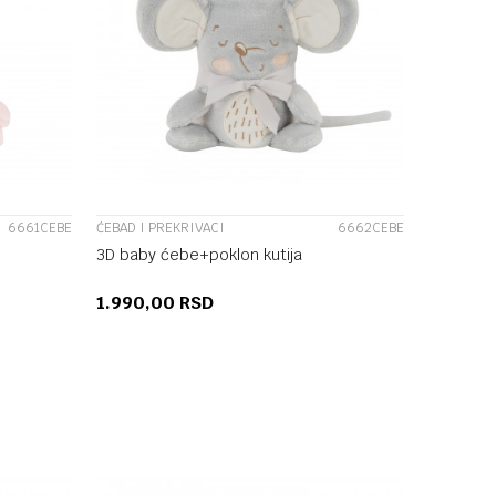
UPOREDI
6661CEBE
ĆEBAD I PREKRIVACI
6662CEBE
3D baby ćebe+poklon kutija
1.990,00
RSD
U
DODAJ U KORPU