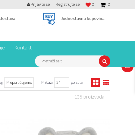
Prijavite se
Registrujte se
0
0
BESPLATNA ISPORUKA PREKO 7900 din!
 dostava
Jednostavna kupovina
ije
Kontakt
Pretraži sajt
(
0
)
aj
Prikaži
po strani
136 proizvoda