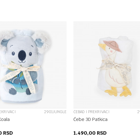
DODAJ U KORPU
DODAJ U KORP
UPOREDI
UPOREDI
EKRIVACI
2901JUNGLE
ĆEBAD I PREKRIVACI
2
Koala
Ćebe 3D Patkica
00
RSD
1.490,00
RSD