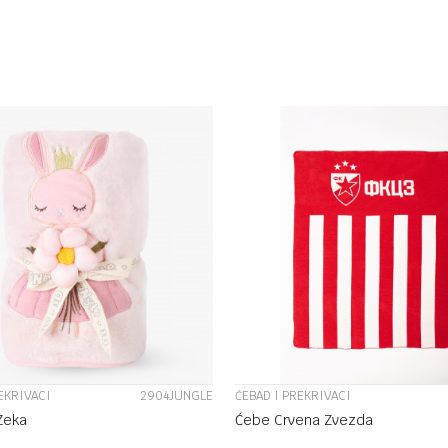
DODAJ U KORPU
DODAJ U KORP
UPOREDI
UPOREDI
EKRIVACI
2904JUNGLE
ĆEBAD I PREKRIVACI
Zeka
Ćebe Crvena Zvezda