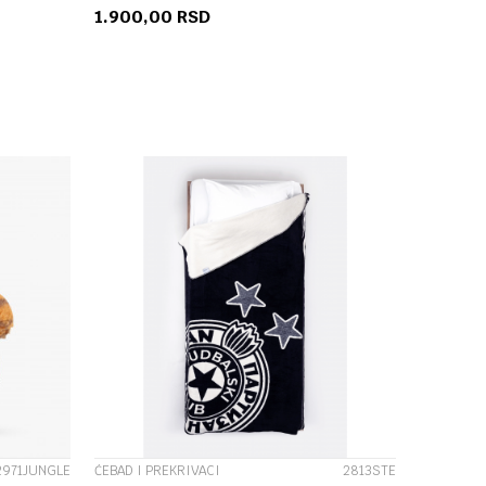
1.900,00
RSD
U
DODAJ U KORPU
UPOREDI
2971JUNGLE
ĆEBAD I PREKRIVACI
2813STE