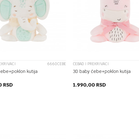
UPOREDI
UPOREDI
EKRIVACI
6660CEBE
ĆEBAD I PREKRIVACI
ebe+poklon kutija
3D baby ćebe+poklon kutija
00
RSD
1.990,00
RSD
DODAJ U KORPU
DODAJ U KORP