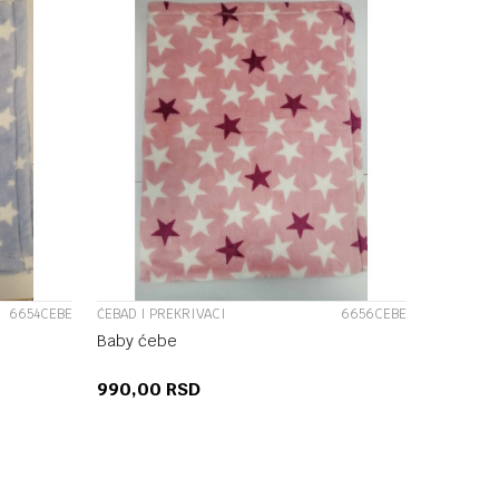
UPOREDI
6654CEBE
ĆEBAD I PREKRIVACI
6656CEBE
Baby ćebe
990,00
RSD
U
DODAJ U KORPU