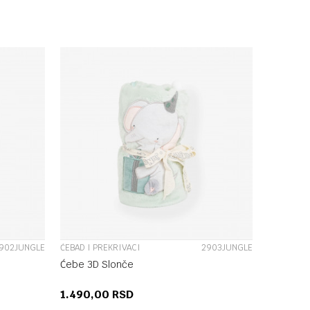
U
DODAJ U KORPU
UPOREDI
902JUNGLE
ĆEBAD I PREKRIVACI
2903JUNGLE
Ćebe 3D Slonče
1.490,00
RSD