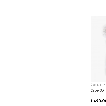
ĆEBAD I PR
Ćebe 3D 
1.490,