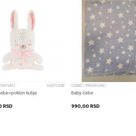
UPOREDI
UPOREDI
EKRIVACI
6667CEBE
ĆEBAD I PREKRIVACI
ebe+poklon kutija
Baby ćebe
00
RSD
990,00
RSD
DODAJ U KORPU
DODAJ U KORP