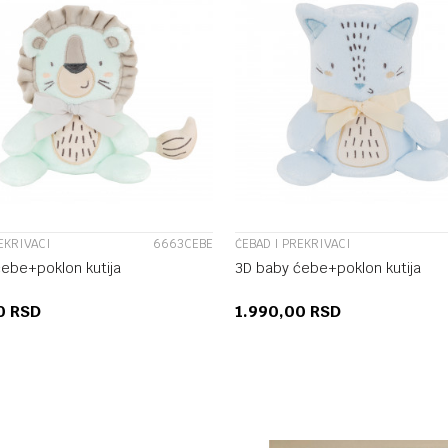
UPOREDI
UPOREDI
EKRIVACI
6663CEBE
ĆEBAD I PREKRIVACI
ebe+poklon kutija
3D baby ćebe+poklon kutija
00
RSD
1.990,00
RSD
DODAJ U KORPU
DODAJ U KORP