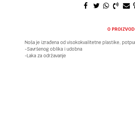
O PROIZVOD
Noša je izrađena od visokokvalitetne plastike, potp
-Savršenog oblika i udobna
-Laka za održavanje