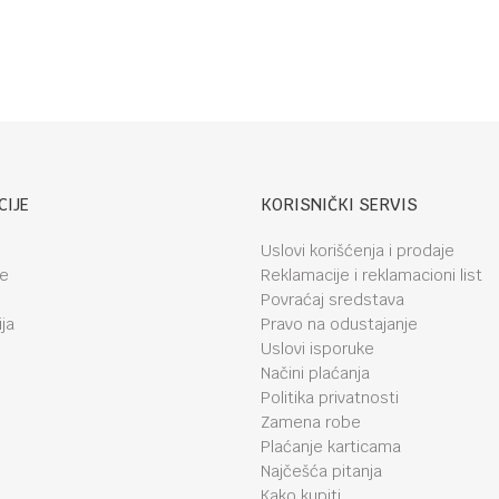
CIJE
KORISNIČKI SERVIS
Uslovi korišćenja i prodaje
je
Reklamacije i reklamacioni list
Povraćaj sredstava
ja
Pravo na odustajanje
Uslovi isporuke
Načini plaćanja
Politika privatnosti
Zamena robe
Plaćanje karticama
Najčešća pitanja
Kako kupiti