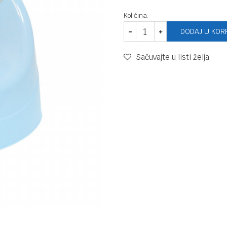
Količina:
DODAJ U KOR
Sačuvajte u listi želja