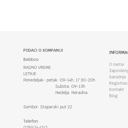
PODACI O KOMPANIJI
INFORMA
Bebbco
O nama
RADNO VREME:
Zaposlen
LETNJE:
Saradnja
Ponedeljak- petak: 09-14h, 17.30-20h
Registraci
Subota: 09-13h
Kontakt
Nedelja: Neradna
Blog
Sombor: Staparski put 22
Telefon:
025/424-012