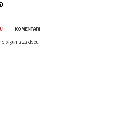
U
KOMENTARI
ADAPTERI I NOŠE
3.550,00
RSD
uno sigurna za decu.
Kikka Boo
noša Trio 3u1
sa
adapterom i
steperom
Blue
ADAPTERI I NOŠE
3.550,00
RSD
Kikka Boo
noša Trio 3u1
sa
adapterom i
steperom
Grey
ADAPTERI I NOŠE
3.150,00
RSD
Noša Chick
roza