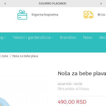
SIGURNO PLAĆANJE!
Sigurna kupovina
Brza
aj
Tekstil i garderobica
Brendovi
Novo
Akc
 i noše
Noša za bebe plava
Noša za bebe plav
ADAPTERI I NOŠE
Šifra artikla:
6771nosa
490,00
RSD