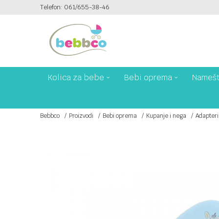
Telefon: 061/655-38-46
PLAĆANJE PLATNIM KARTICAMA NA 6 RATA!
Kolica za bebe
Bebi oprema
Namešt
Bebbco
Proizvodi
Bebi oprema
Kupanje i nega
Adapteri