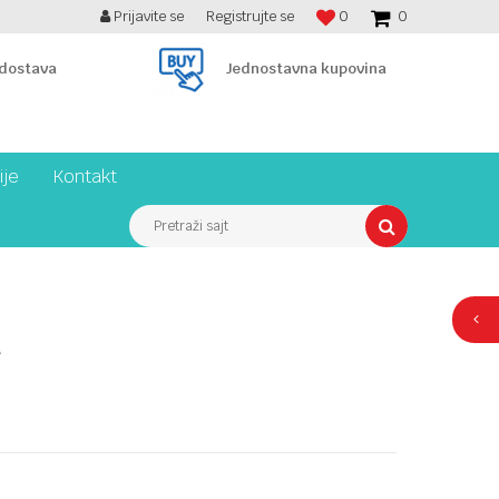
Prijavite se
Registrujte se
0
0
BESPLATNA ISPORUKA PREKO 7900 din!
 dostava
Jednostavna kupovina
ije
Kontakt
Pretraži sajt
a