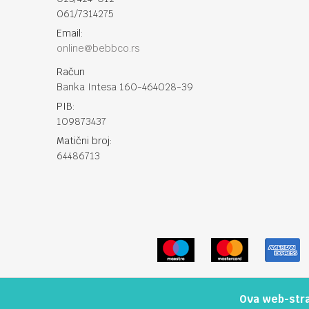
061/7314275
Email:
online@bebbco.rs
Račun
Banka Intesa 160-464028-39
PIB:
109873437
Matični broj:
64486713
Ova web-stran