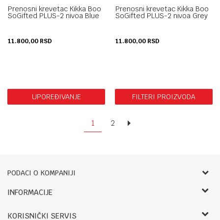
Prenosni krevetac Kikka Boo
Prenosni krevetac Kikka Boo
SoGifted PLUS-2 nivoa Blue
SoGifted PLUS-2 nivoa Grey
11.800,00
RSD
11.800,00
RSD
UPOREĐIVANJE
FILTERI PROIZVODA
1
2
PODACI O KOMPANIJI
Bebbco
INFORMACIJE
O nama
RADNO VREME:
KORISNIČKI SERVIS