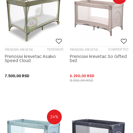
7020ASALVO
6248SOGIFTED
PRENOSNI KREVETAC
PRENOSNI KREVETAC
Prenosivi krevetac Asalvo
Prenosivi krevetac So Gifted
Speed Cloud
bež
7.500,00
RSD
6.290,00
RSD
8.250,00
RSD
24
%