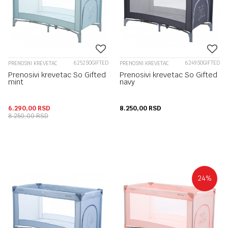
6252SOGIFTED
6249SOGIFTED
PRENOSNI KREVETAC
PRENOSNI KREVETAC
Prenosivi krevetac So Gifted
Prenosivi krevetac So Gifted
mint
navy
6.290,00
RSD
8.250,00
RSD
8.250,00
RSD
24
%