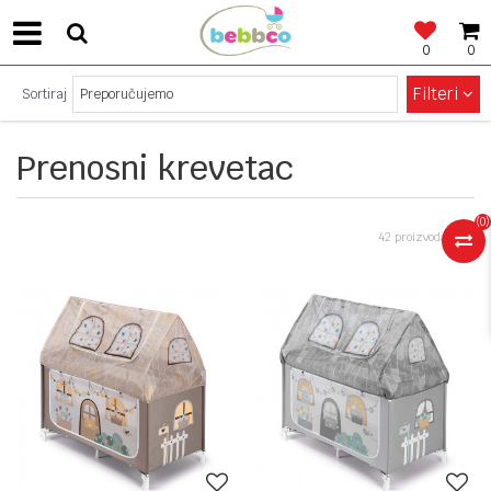
0
0
SIGURNO PLAĆANJE!
Filteri
Sortiraj
Prenosni krevetac
(
0
)
42 proizvoda