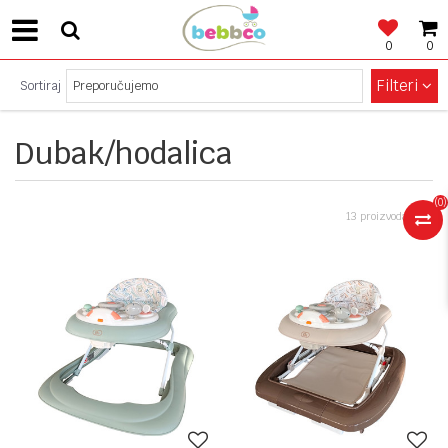
0
0
SIGURNO PLAĆANJE!
Filteri
Sortiraj
Dubak/hodalica
(
0
)
13 proizvoda