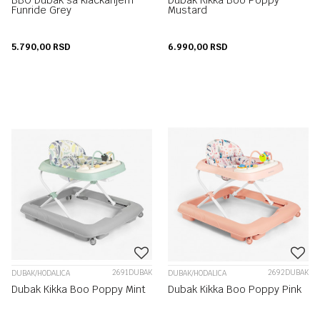
BBO Dubak sa klackanjem
Dubak Kikka Boo Poppy
Funride Grey
Mustard
5.790,00
RSD
6.990,00
RSD
2691DUBAK
2692DUBAK
DUBAK/HODALICA
DUBAK/HODALICA
Dubak Kikka Boo Poppy Mint
Dubak Kikka Boo Poppy Pink