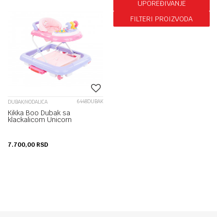
UPOREĐIVANJE
FILTERI PROIZVODA
6448DUBAK
DUBAK/HODALICA
Kikka Boo Dubak sa
klackalicom Unicorn
7.700,00
RSD