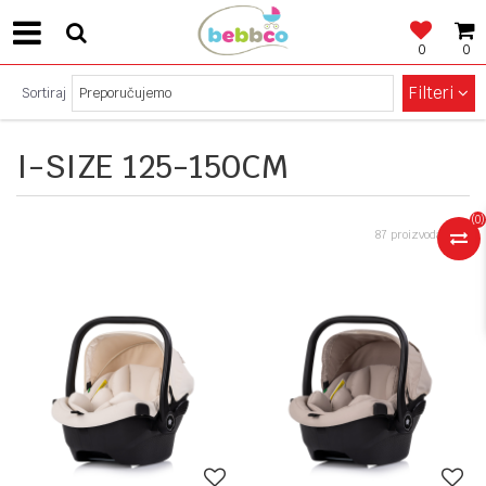
0
0
SIGURNO PLAĆANJE!
Filteri
Sortiraj
I-SIZE 125-150CM
(
0
)
87 proizvoda