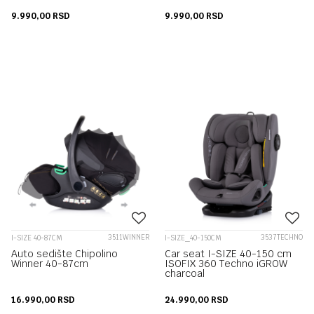
9.990,00
RSD
9.990,00
RSD
3511WINNER
3537TECHNO
I-SIZE 40-87CM
I-SIZE_40-150CM
Auto sedište Chipolino
Car seat I-SIZE 40-150 cm
Winner 40-87cm
ISOFIX 360 Techno iGROW
charcoal
16.990,00
RSD
24.990,00
RSD