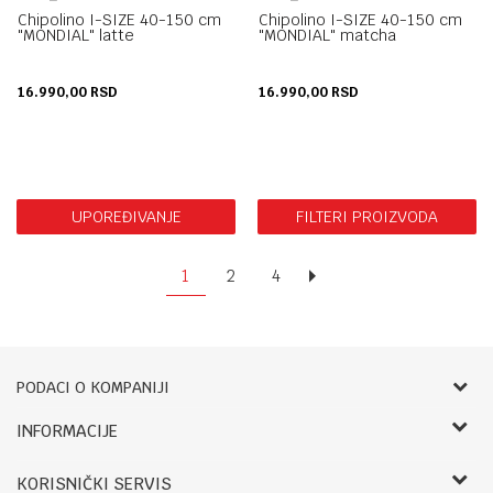
Chipolino I-SIZE 40-150 cm
Chipolino I-SIZE 40-150 cm
"MONDIAL" latte
"MONDIAL" matcha
16.990,00
RSD
16.990,00
RSD
UPOREĐIVANJE
FILTERI PROIZVODA
1
2
4
PODACI O KOMPANIJI
Bebbco
INFORMACIJE
O nama
RADNO VREME:
KORISNIČKI SERVIS