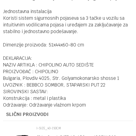
Jednostavna instalacija
Koristi sistem sigurnosnih pojaseva sa 3 tačke u vozilu sa
intuitivnim vodilicama pojasa i uređajem za zaključavanje za
stabilno i jednostavno podešavanje.
Dimenzije proizvoda: 51x44x60-80 cm
DEKLARACIJA:
NAZIV ARTIKLA : CHIPOLINO AUTO SEDIŠTE
PROIZVOĐAČ : CHIPOLINO
Bulgaria, Plovdiv 4025, Str. Golyamokonarsko shosse 1
UVOZNIK : BEBBCO SOMBOR, STAPARSKI PUT 22
SIROVINSKI SASTAV:
Konstrukcija : metal i plastika
Održavanje: Održavanje vlažnom krpom
SLIČNI PROIZVODI
I-SIZE_40-150CM