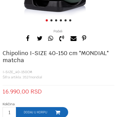
1
2
3
4
5
6
Podeli
Chipolino I-SIZE 40-150 cm "MONDIAL"
matcha
I-SIZE_40-150CM
Šifra artikla:
3527mondial
16.990,00
RSD
Količina:
DODAJ U KORPU