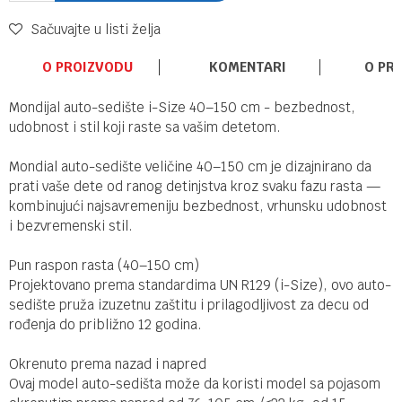
Sačuvajte u listi želja
O PROIZVODU
KOMENTARI
O PR
Mondijal auto-sedište i-Size 40–150 cm - bezbednost,
udobnost i stil koji raste sa vašim detetom.
Mondial auto-sedište veličine 40–150 cm je dizajnirano da
prati vaše dete od ranog detinjstva kroz svaku fazu rasta —
kombinujući najsavremeniju bezbednost, vrhunsku udobnost
i bezvremenski stil.
Pun raspon rasta (40–150 cm)
Projektovano prema standardima UN R129 (i-Size), ovo auto-
sedište pruža izuzetnu zaštitu i prilagodljivost za decu od
rođenja do približno 12 godina.
Okrenuto prema nazad i napred
Ovaj model auto-sedišta može da koristi model sa pojasom