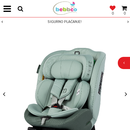
0
0
SIGURNO PLAĆANJE!