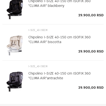
Chipolino I-SIZE 40-150 cm ISOFIX 360
"CLIMA AIR" blackberry
SD
29.900,00
RSD
I-SIZE_40-150CM
Chipolino I-SIZE 40-150 cm ISOFIX 360
"CLIMA AIR" biscotta
SD
29.900,00
RSD
I-SIZE_40-150CM
Chipolino I-SIZE 40-150 cm ISOFIX 360
"CLIMA AIR"antrachite
SD
29.900,00
RSD