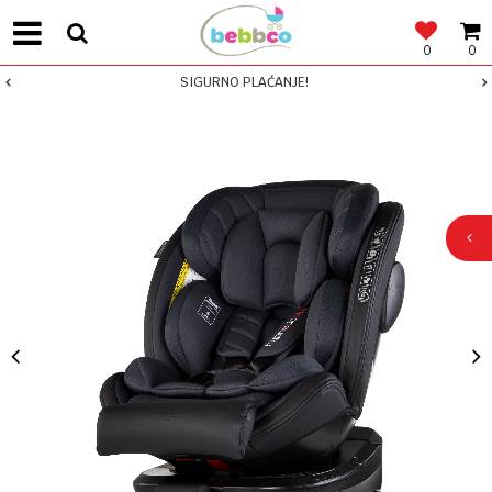
0
0
SIGURNO PLAĆANJE!