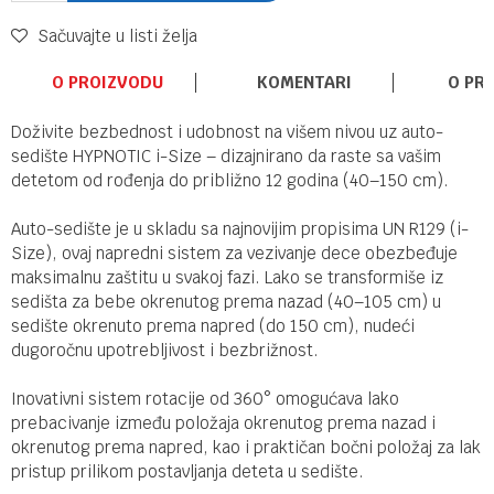
Sačuvajte u listi želja
O PROIZVODU
KOMENTARI
O PR
Doživite bezbednost i udobnost na višem nivou uz auto-
sedište HYPNOTIC i-Size – dizajnirano da raste sa vašim
detetom od rođenja do približno 12 godina (40–150 cm).
Auto-sedište je u skladu sa najnovijim propisima UN R129 (i-
Size), ovaj napredni sistem za vezivanje dece obezbeđuje
maksimalnu zaštitu u svakoj fazi. Lako se transformiše iz
sedišta za bebe okrenutog prema nazad (40–105 cm) u
sedište okrenuto prema napred (do 150 cm), nudeći
dugoročnu upotrebljivost i bezbrižnost.
Inovativni sistem rotacije od 360° omogućava lako
prebacivanje između položaja okrenutog prema nazad i
okrenutog prema napred, kao i praktičan bočni položaj za lak
pristup prilikom postavljanja deteta u sedište.