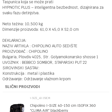
Taspunica koja se može prati
HYPNOTIC PLUS – inteligentna bezbednost, dizajnirana za
svaku fazu detinjstva.
Neto težina: 10,500 kg
Dimenzije proizvoda: 61,0 X 45,0 X 52,0 cm
DEKLARACIJA:
NAZIV ARTIKLA : CHIPOLINO AUTO SEDIŠTE
PROIZVOĐAČ : CHIPOLINO
Bulgaria, Plovdiv 4025, Str. Golyamokonarsko shosse 1
UVOZNIK : BEBBCO SOMBOR, STAPARSKI PUT 22
SIROVINSKI SASTAV:
Konstrukcija : metal i plastika
Održavanje: Održavanje vlažnom krpom
SLIČNI PROIZVODI
I-SIZE_40-150CM
Chipolino I-SIZE 40-150 cm ISOFIX 360
"CLIMA AIR" blackberry