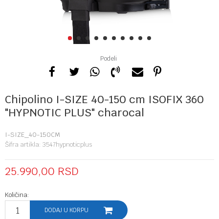
1
2
3
4
5
6
7
8
9
10
Podeli
Chipolino I-SIZE 40-150 cm ISOFIX 360
"HYPNOTIC PLUS" charocal
I-SIZE_40-150CM
Šifra artikla:
3547hypnoticplus
25.990,00
RSD
Količina:
DODAJ U KORPU