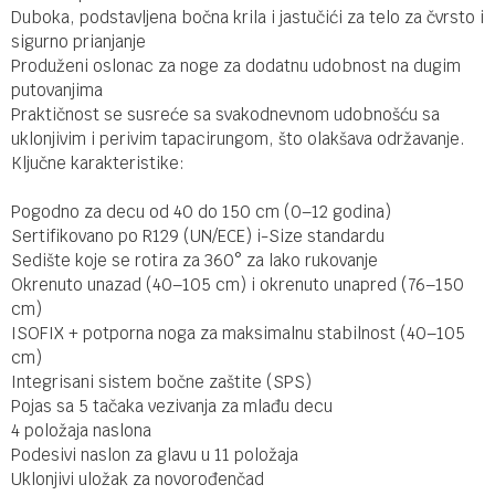
Duboka, podstavljena bočna krila i jastučići za telo za čvrsto i
sigurno prianjanje
Produženi oslonac za noge za dodatnu udobnost na dugim
putovanjima
Praktičnost se susreće sa svakodnevnom udobnošću sa
uklonjivim i perivim tapacirungom, što olakšava održavanje.
Ključne karakteristike:
Pogodno za decu od 40 do 150 cm (0–12 godina)
Sertifikovano po R129 (UN/ECE) i-Size standardu
Sedište koje se rotira za 360° za lako rukovanje
Okrenuto unazad (40–105 cm) i okrenuto unapred (76–150
cm)
ISOFIX + potporna noga za maksimalnu stabilnost (40–105
cm)
Integrisani sistem bočne zaštite (SPS)
Pojas sa 5 tačaka vezivanja za mlađu decu
4 položaja naslona
Podesivi naslon za glavu u 11 položaja
Uklonjivi uložak za novorođenčad