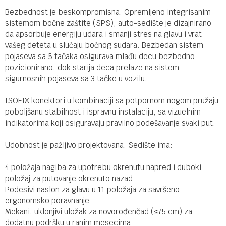
Bezbednost je beskompromisna. Opremljeno integrisanim
sistemom bočne zaštite (SPS), auto-sedište je dizajnirano
da apsorbuje energiju udara i smanji stres na glavu i vrat
vašeg deteta u slučaju bočnog sudara. Bezbedan sistem
pojaseva sa 5 tačaka osigurava mlađu decu bezbedno
pozicionirano, dok starija deca prelaze na sistem
sigurnosnih pojaseva sa 3 tačke u vozilu.
ISOFIX konektori u kombinaciji sa potpornom nogom pružaju
poboljšanu stabilnost i ispravnu instalaciju, sa vizuelnim
indikatorima koji osiguravaju pravilno podešavanje svaki put.
Udobnost je pažljivo projektovana. Sedište ima:
4 položaja nagiba za upotrebu okrenutu napred i duboki
položaj za putovanje okrenuto nazad
Podesivi naslon za glavu u 11 položaja za savršeno
ergonomsko poravnanje
Mekani, uklonjivi uložak za novorođenčad (≤75 cm) za
dodatnu podršku u ranim mesecima