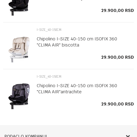
SD
29.900,00
RSD
I-SIZE_40-150CM
Chipolino I-SIZE 40-150 cm ISOFIX 360
"CLIMA AIR" biscotta
SD
29.900,00
RSD
I-SIZE_40-150CM
Chipolino I-SIZE 40-150 cm ISOFIX 360
"CLIMA AIR"antrachite
SD
29.900,00
RSD
PODACI O KOMPANIJI