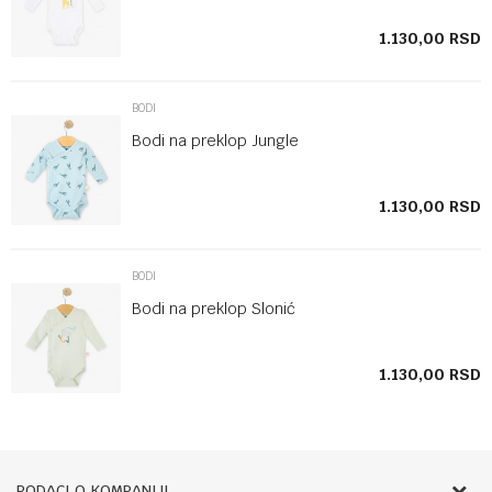
SD
1.130,00
RSD
BODI
Bodi na preklop Jungle
SD
1.130,00
RSD
BODI
Bodi na preklop Slonić
SD
1.130,00
RSD
PODACI O KOMPANIJI