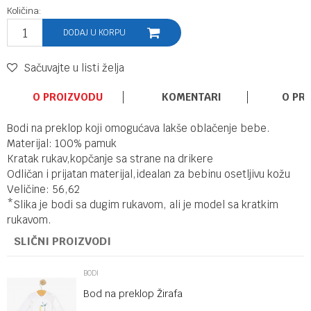
Količina:
DODAJ U KORPU
Sačuvajte u listi želja
O PROIZVODU
KOMENTARI
O PR
Bodi na preklop koji omogućava lakše oblačenje bebe.
Materijal: 100% pamuk
Kratak rukav,kopčanje sa strane na drikere
Odličan i prijatan materijal,idealan za bebinu osetljivu kožu
Veličine: 56,62
*Slika je bodi sa dugim rukavom, ali je model sa kratkim
rukavom.
SLIČNI PROIZVODI
BODI
Bod na preklop Žirafa