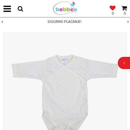
0
0
SIGURNO PLAĆANJE!