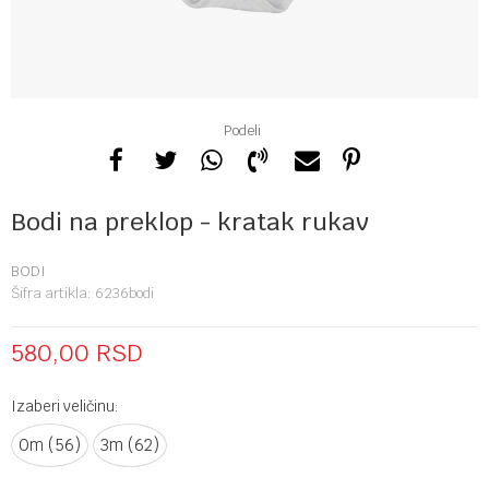
Podeli
Bodi na preklop - kratak rukav
BODI
Šifra artikla:
6236bodi
580,00
RSD
Izaberi veličinu:
0m (56)
3m (62)