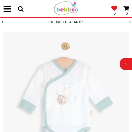
0
0
SIGURNO PLAĆANJE!