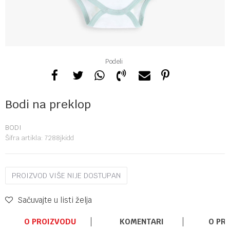
Podeli
Bodi na preklop
BODI
Šifra artikla:
7288jkidd
PROIZVOD VIŠE NIJE DOSTUPAN
Sačuvajte u listi želja
O PROIZVODU
KOMENTARI
O PR