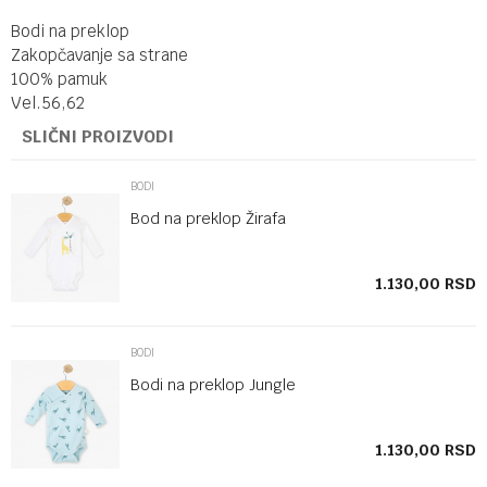
Bodi na preklop
Zakopčavanje sa strane
100% pamuk
Vel.56,62
SLIČNI PROIZVODI
BODI
Bod na preklop Žirafa
SD
1.130,00
RSD
BODI
Bodi na preklop Jungle
SD
1.130,00
RSD