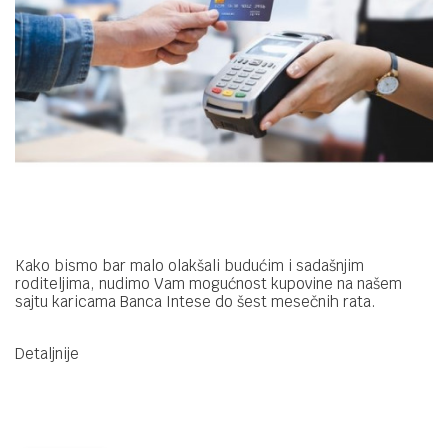
Kako bismo bar malo olakšali budućim i sadašnjim
roditeljima, nudimo Vam mogućnost kupovine na našem
sajtu karicama Banca Intese do šest mesečnih rata.
Detaljnije