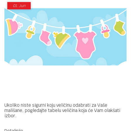
01.
Jun
Ukoliko niste sigurni koju veličinu odabrati za Vaše
mališane, pogledajte tabelu veličina koja će Vam olakšati
izbor.
Detaljnije