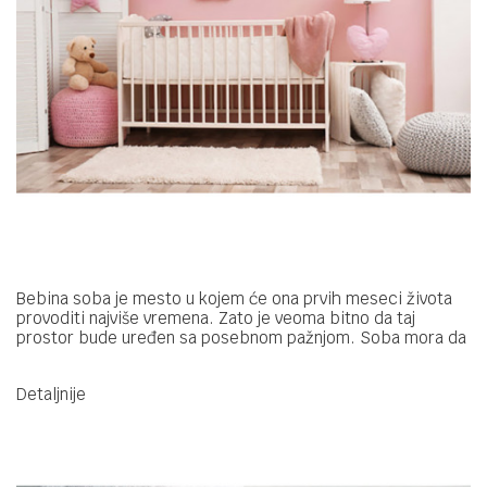
Bebina soba je mesto u kojem će ona prvih meseci života
provoditi najviše vremena. Zato je veoma bitno da taj
prostor bude uređen sa posebnom pažnjom. Soba mora da
bude dobro osvetljena, da se redovno provetrava, čisti, a
stvari treba rasporediti tako da vam uvek budu pri ruci.
Detaljnije