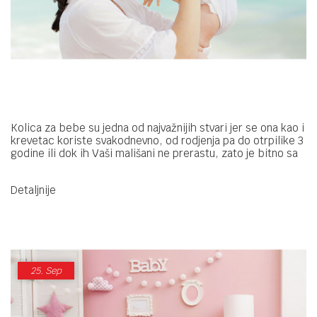
Kolica za bebe su jedna od najvažnijih stvari jer se ona kao i
krevetac koriste svakodnevno, od rodjenja pa do otrpilike 3
godine ili dok ih Vaši mališani ne prerastu, zato je bitno sa
velikom pažnjom odabrati pravi izbor. Celokupnu ponudu
možete pogledati ovde →Sistemi 3u1 i 2u1 | Bebbco
Detaljnije
25.
Sep