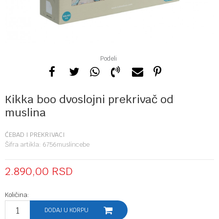
Podeli
Kikka boo dvoslojni prekrivač od
muslina
ĆEBAD I PREKRIVACI
Šifra artikla:
6756muslincebe
2.890,00
RSD
Količina:
DODAJ U KORPU