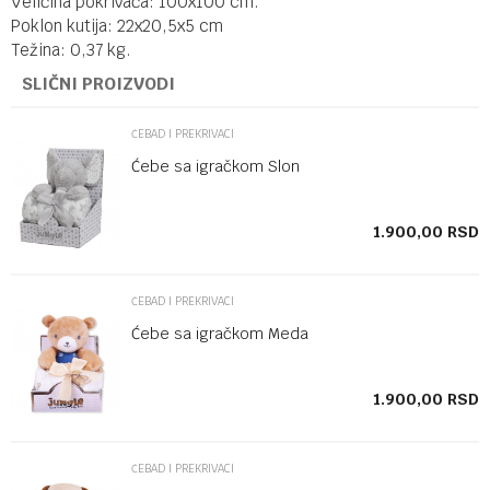
Veličina pokrivača: 100x100 cm.
Poklon kutija: 22x20,5x5 cm
Težina: 0,37 kg.
SLIČNI PROIZVODI
ĆEBAD I PREKRIVACI
Ćebe sa igračkom Slon
SD
1.900,00
RSD
ĆEBAD I PREKRIVACI
Ćebe sa igračkom Meda
SD
1.900,00
RSD
ĆEBAD I PREKRIVACI