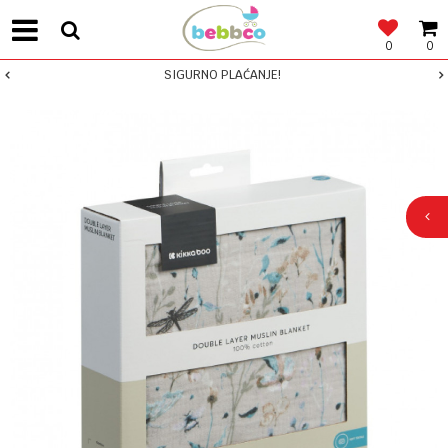
0
0
SIGURNO PLAĆANJE!