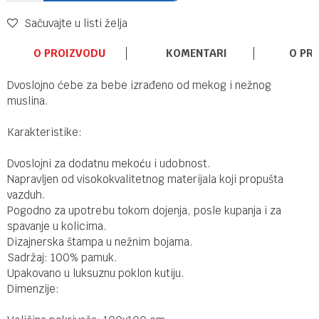
Sačuvajte u listi želja
O PROIZVODU
KOMENTARI
O PR
Dvoslojno ćebe za bebe izrađeno od mekog i nežnog
muslina.
Karakteristike:
Dvoslojni za dodatnu mekoću i udobnost.
Napravljen od visokokvalitetnog materijala koji propušta
vazduh.
Pogodno za upotrebu tokom dojenja, posle kupanja i za
spavanje u kolicima.
Dizajnerska štampa u nežnim bojama.
Sadržaj: 100% pamuk.
Upakovano u luksuznu poklon kutiju.
Dimenzije: