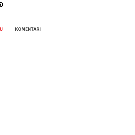
U
KOMENTARI
ĆEBAD I PREKRIVACI
1.490,00
RSD
Ćebe 3D
Patkica
ĆEBAD I PREKRIVACI
1.490,00
RSD
Ćebe 3D
Koala
ĆEBAD I PREKRIVACI
2.490,00
RSD
Kikka Boo
cebe 3D
Stripy