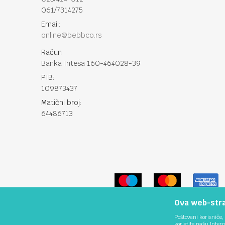
061/7314275
Email:
online@bebbco.rs
Račun
Banka Intesa 160-464028-39
PIB:
109873437
Matični broj:
64486713
Ova web-stran
Poštovani korisniče, 
koristite našu Inter