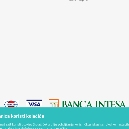
ica koristi kolačiće
naš sajt koristi cookies (kolačiće) u cilju poboljšanja korisničkog iskustva. Ukoliko nastavit
net prodavnicu slažete se sa upotrebom kolačića.