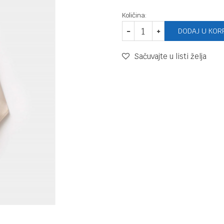
Količina:
DODAJ U KOR
Sačuvajte u listi želja