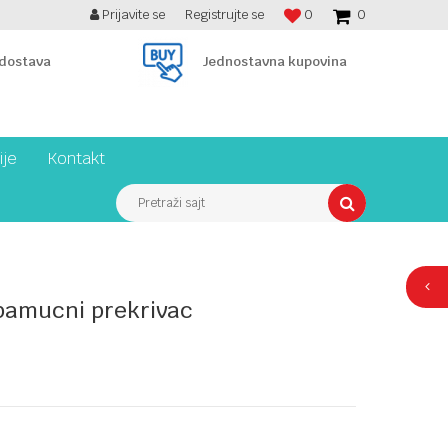
Prijavite se
Registrujte se
0
0
BESPLATNA ISPORUKA PREKO 7900 din!
 dostava
Jednostavna kupovina
ije
Kontakt
Pretraži sajt
 pamucni prekrivac