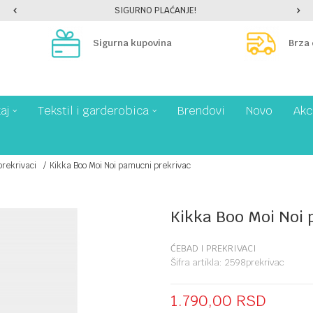
SIGURNO PLAĆANJE!
Sigurna kupovina
Brza
aj
Tekstil i garderobica
Brendovi
Novo
Akc
prekrivaci
Kikka Boo Moi Noi pamucni prekrivac
Kikka Boo Moi Noi
ĆEBAD I PREKRIVACI
Šifra artikla:
2598prekrivac
1.790,00
RSD