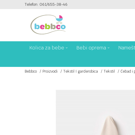
Telefon: 061/655-38-46
PLAĆANJE PLATNIM KARTICAMA NA 6 RATA!
Kolica za bebe
Bebi oprema
Namešt
Bebbco
Proizvodi
Tekstil I garderobica
Tekstil
Ćebad i 