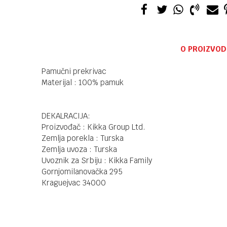
O PROIZVOD
Pamučni prekrivac
Materijal : 100% pamuk
DEKALRACIJA:
Proizvođač : Kikka Group Ltd.
Zemlja porekla : Turska
Zemlja uvoza : Turska
Uvoznik za Srbiju : Kikka Family
Gornjomilanovačka 295
Kraguejvac 34000