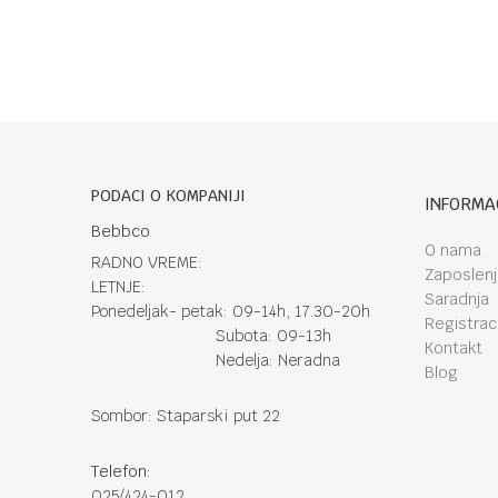
PODACI O KOMPANIJI
INFORMA
Bebbco
O nama
RADNO VREME:
Zaposlen
LETNJE:
Saradnja
Ponedeljak- petak: 09-14h, 17.30-20h
Registraci
Subota: 09-13h
Kontakt
Nedelja: Neradna
Blog
Sombor: Staparski put 22
Telefon:
025/424-012