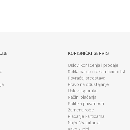
Friends
CIJE
KORISNIČKI SERVIS
Uslovi korišćenja i prodaje
je
Reklamacije i reklamacioni list
Povraćaj sredstava
ja
Pravo na odustajanje
Uslovi isporuke
Načini plaćanja
Politika privatnosti
Zamena robe
Plaćanje karticama
Najčešća pitanja
Kako kupiti