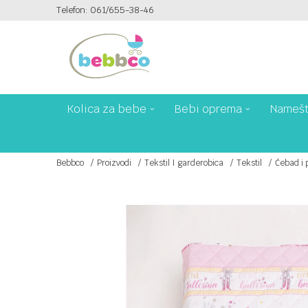
Telefon: 061/655-38-46
PLAĆANJE PLATNIM KARTICAMA NA 6 RATA!
Kolica za bebe
Bebi oprema
Namešt
Bebbco
Proizvodi
Tekstil I garderobica
Tekstil
Ćebad i 