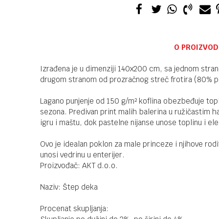
O PROIZVOD
Izrađena je u dimenziji 140x200 cm, sa jednom stra
drugom stranom od prozračnog streč frotira (80% pa
Lagano punjenje od 150 g/m² koflina obezbeđuje top
sezona. Predivan print malih balerina u ružičastim h
igru i maštu, dok pastelne nijanse unose toplinu i ele
Ovo je idealan poklon za male princeze i njihove rodite
unosi vedrinu u enterijer.
Proizvođač: AKT d.o.o.
Naziv: Štep deka
Procenat skupljanja: