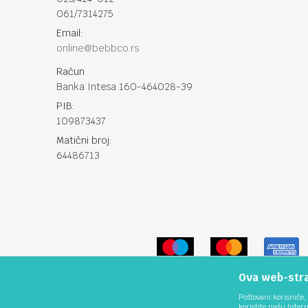
061/7314275
Email:
online@bebbco.rs
Račun
Banka Intesa 160-464028-39
PIB:
109873437
Matični broj:
64486713
Ova web-stran
Poštovani korisniče, 
koristite našu Inter