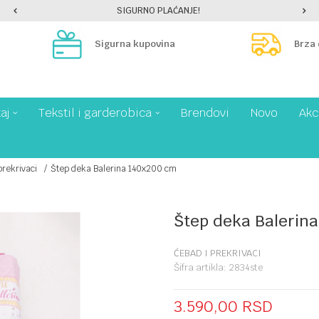
SIGURNO PLAĆANJE!
Sigurna kupovina
Brza
aj
Tekstil i garderobica
Brendovi
Novo
Akc
prekrivaci
Štep deka Balerina 140x200 cm
Štep deka Balerin
ĆEBAD I PREKRIVACI
Šifra artikla:
2834ste
3.590,00
RSD