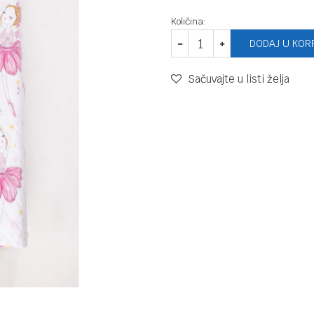
Količina:
DODAJ U KOR
Sačuvajte u listi želja