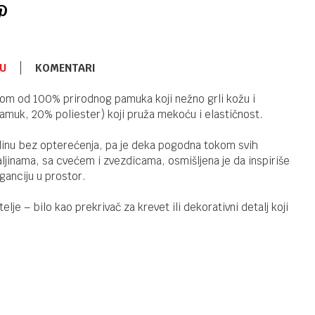
U
KOMENTARI
ĆEBAD I PREKRIVACI
1.490,00
RSD
nom od 100% prirodnog pamuka koji nežno grli kožu i
Ćebe 3D
muk, 20% poliester) koji pruža mekoću i elastičnost.
Patkica
linu bez opterećenja, pa je deka pogodna tokom svih
aljinama, sa cvećem i zvezdicama, osmišljena je da inspiriše
ganciju u prostor.
ĆEBAD I PREKRIVACI
1.490,00
RSD
Ćebe 3D
lje – bilo kao prekrivač za krevet ili dekorativni detalj koji
Koala
ĆEBAD I PREKRIVACI
2.490,00
RSD
Kikka Boo
cebe 3D
Stripy