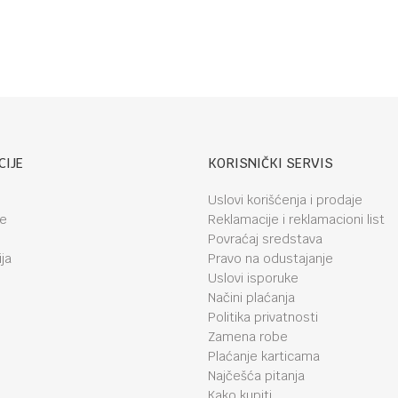
Friends
CIJE
KORISNIČKI SERVIS
Uslovi korišćenja i prodaje
je
Reklamacije i reklamacioni list
Povraćaj sredstava
ja
Pravo na odustajanje
Uslovi isporuke
Načini plaćanja
Politika privatnosti
Zamena robe
Plaćanje karticama
Najčešća pitanja
Kako kupiti