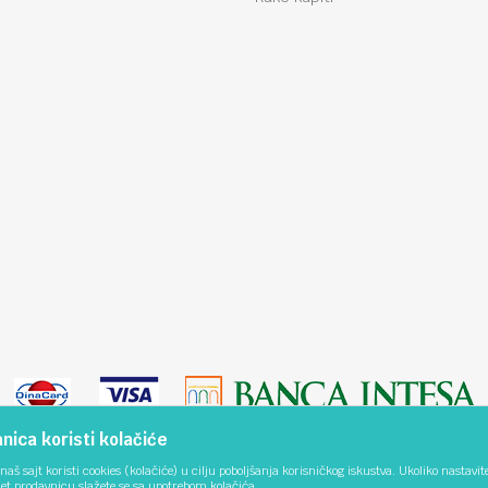
ica koristi kolačiće
naš sajt koristi cookies (kolačiće) u cilju poboljšanja korisničkog iskustva. Ukoliko nastavit
net prodavnicu slažete se sa upotrebom kolačića.