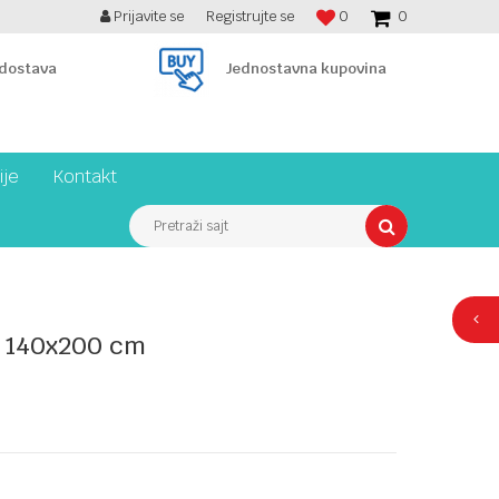
Prijavite se
Registrujte se
0
0
BESPLATNA ISPORUKA PREKO 7900 din!
 dostava
Jednostavna kupovina
ije
Kontakt
Pretraži sajt
a 140x200 cm