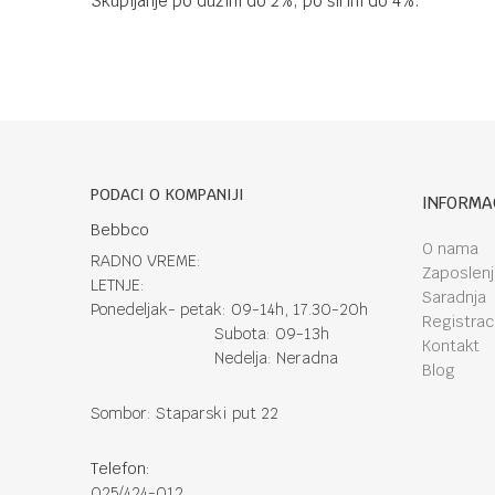
Skupljanje po dužini do 2%, po širini do 4%.
PODACI O KOMPANIJI
INFORMA
Bebbco
O nama
RADNO VREME:
Zaposlen
LETNJE:
Saradnja
Ponedeljak- petak: 09-14h, 17.30-20h
Registraci
Subota: 09-13h
Kontakt
Nedelja: Neradna
Blog
Sombor: Staparski put 22
Telefon:
025/424-012