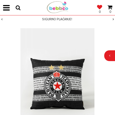
0
0
SIGURNO PLAĆANJE!