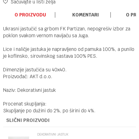
Sačuvajte u listi želja
O PROIZVODU
KOMENTARI
O PR
Ukrasni jastučić sa grbom FK Partizan, nepogrešiv izbor za
poklon svakom vernom navijaču sa Juga.
Lice i naličje jastuka je napravljeno od pamuka 100%, a punilo
je koflinsko, sirovinskog sastava 100% PES.
Dimenzije jastučića su 40x40.
Proizvođač: AKT d.o.o.
Naziv: Dekorativni jastuk
Procenat skupljanja:
Skupljanje po dužini do 2%, po širini do 4%.
SLIČNI PROIZVODI
DEKORATIVNI JASTUK