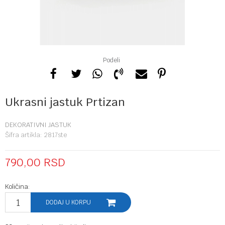
Podeli
Ukrasni jastuk Prtizan
DEKORATIVNI JASTUK
Šifra artikla:
2817ste
790,00
RSD
Količina:
DODAJ U KORPU