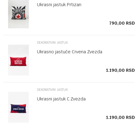
Ukrasni jastuk Prtizan
SD
790,00
RSD
DEKORATIVNI JASTUK
Ukrasno jastuče Crvena Zvezda
SD
1.190,00
RSD
DEKORATIVNI JASTUK
Ukrasni jastuk C.Zvezda
SD
1.190,00
RSD