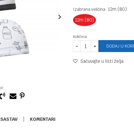
12m (80)
Izabrana veličina:
12m (80)
Količina:
DODAJ U KOR
Sačuvajte u listi želja
li
SASTAV
KOMENTARI
DODACI
740,00
RSD