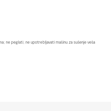
Kapa
DODACI
900,00
RSD
Kupaći za
dečaka
ma; ne peglati; ne upotrebljavati mašinu za sušenje veša
Minoti
DODACI
900,00
RSD
Kupaći za
dečaka
Minoti