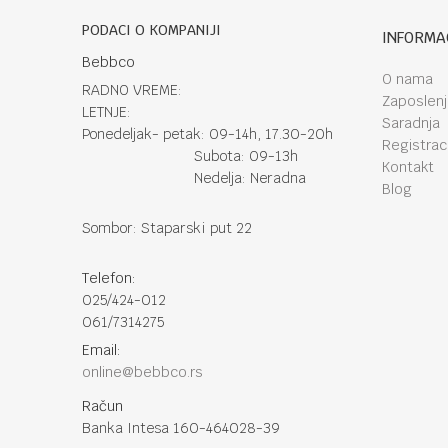
PODACI O KOMPANIJI
INFORMA
Bebbco
O nama
RADNO VREME:
Zaposlen
LETNJE:
Saradnja
Ponedeljak- petak: 09-14h, 17.30-20h
Registraci
Subota: 09-13h
Kontakt
Nedelja: Neradna
Blog
Sombor: Staparski put 22
Telefon:
025/424-012
061/7314275
Email:
online@bebbco.rs
Račun
Banka Intesa 160-464028-39