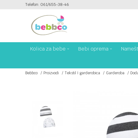
Telefon: 061/655-38-46
PLAĆANJE PLATNIM KARTICAMA NA 6 RATA!
Kolica za bebe
Bebi oprema
Namešt
Bebbco
Proizvodi
Tekstil I garderobica
Garderoba
Doda