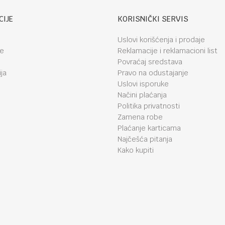
CIJE
KORISNIČKI SERVIS
Uslovi korišćenja i prodaje
je
Reklamacije i reklamacioni list
Povraćaj sredstava
ja
Pravo na odustajanje
Uslovi isporuke
Načini plaćanja
Politika privatnosti
Zamena robe
Plaćanje karticama
Najčešća pitanja
Kako kupiti