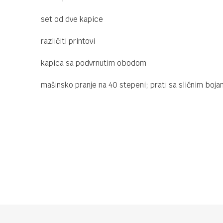
set od dve kapice
različiti printovi
kapica sa podvrnutim obodom
mašinsko pranje na 40 stepeni; prati sa sličnim boja