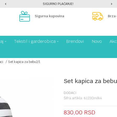
SIGURNO PLAĆANJE!
Sigurna kupovina
Brza
aj
Tekstil i garderobica
Brendovi
Novo
Akc
ci
Set kapica za bebu2/1
Set kapica za bebu
DODACI
Šifra artikla:
61230milk4
830,00
RSD