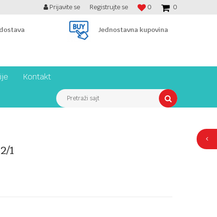
Prijavite se
Registrujte se
0
0
BESPLATNA ISPORUKA PREKO 7900 din!
 dostava
Jednostavna kupovina
ije
Kontakt
Pretraži sajt
2/1