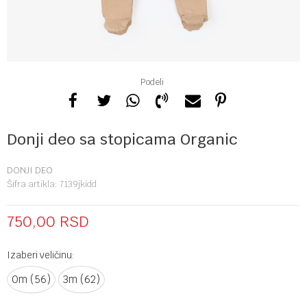
Podeli
Donji deo sa stopicama Organic
DONJI DEO
Šifra artikla:
7139jkidd
750,00
RSD
Izaberi veličinu:
0m (56)
3m (62)