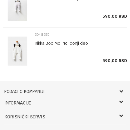
SD
590,00
RSD
DONJI DEO
Kikka Boo Moi Noi donji deo
SD
590,00
RSD
PODACI O KOMPANIJI
Bebbco
INFORMACIJE
O nama
RADNO VREME:
KORISNIČKI SERVIS
Zaposlenje
LETNJE:
Saradnja
Uslovi korišćenja i prodaje
Ponedeljak- petak: 09-14h, 17.30-20h