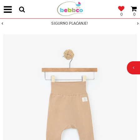
0
0
SIGURNO PLAĆANJE!