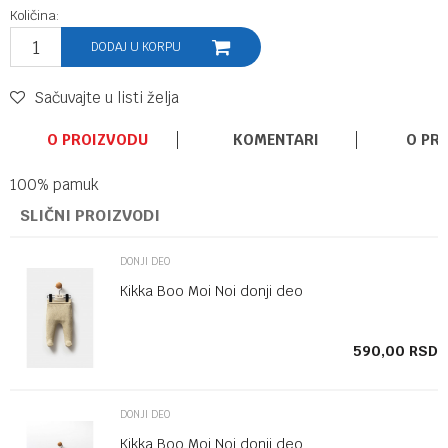
Količina:
DODAJ U KORPU
Sačuvajte u listi želja
O PROIZVODU
KOMENTARI
O PR
100% pamuk
SLIČNI PROIZVODI
DONJI DEO
Kikka Boo Moi Noi donji deo
SD
590,00
RSD
DONJI DEO
Kikka Boo Moi Noi donji deo