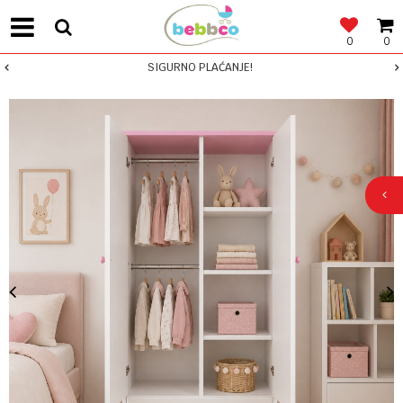
0
0
SIGURNO PLAĆANJE!