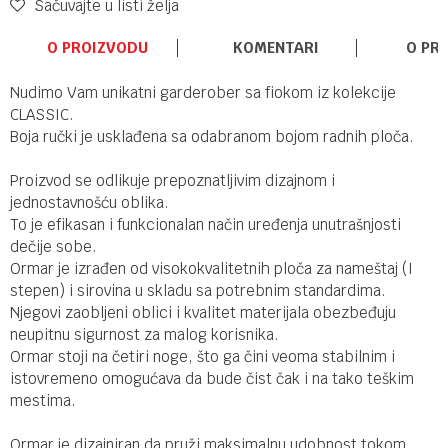
Sačuvajte u listi želja
O PROIZVODU
KOMENTARI
O PR
Nudimo Vam unikatni garderober sa fiokom iz kolekcije
CLASSIC.
Boja ručki je usklađena sa odabranom bojom radnih ploča.
Proizvod se odlikuje prepoznatljivim dizajnom i
jednostavnošću oblika.
To je efikasan i funkcionalan način uređenja unutrašnjosti
dečije sobe.
Ormar je izrađen od visokokvalitetnih ploča za nameštaj (I
stepen) i sirovina u skladu sa potrebnim standardima.
Njegovi zaobljeni oblici i kvalitet materijala obezbeđuju
neupitnu sigurnost za malog korisnika.
Ormar stoji na četiri noge, što ga čini veoma stabilnim i
istovremeno omogućava da bude čist čak i na tako teškim
mestima.
Ormar je dizajniran da pruži maksimalnu udobnost tokom