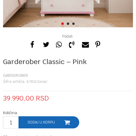
1
2
3
Podeli
Garderober Classic – Pink
GARDEROBER
Šifra artikla:
6782classic
39.990,00
RSD
Količina:
DODAJ U KORPU