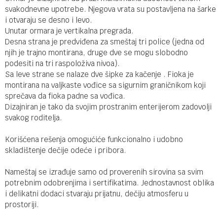
svakodnevne upotrebe. Njegova vrata su postavljena na šarke
i otvaraju se desno i levo.
Unutar ormara je vertikalna pregrada.
Desna strana je predviđena za smeštaj tri police (jedna od
njih je trajno montirana, druge dve se mogu slobodno
podesiti na tri raspoloživa nivoa).
Sa leve strane se nalaze dve šipke za kačenje . Fioka je
montirana na valjkaste vođice sa sigurnim graničnikom koji
sprečava da fioka padne sa vođica.
Dizajniran je tako da svojim prostranim enterijerom zadovolji
svakog roditelja.
Korišćena rešenja omogućiće funkcionalno i udobno
skladištenje dečije odeće i pribora.
Nameštaj se izrađuje samo od proverenih sirovina sa svim
potrebnim odobrenjima i sertifikatima. Jednostavnost oblika
i delikatni dodaci stvaraju prijatnu, dečiju atmosferu u
prostoriji.