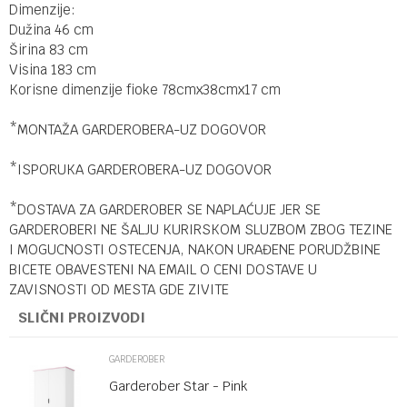
Dimenzije:
Dužina 46 cm
Širina 83 cm
Visina 183 cm
Korisne dimenzije fioke 78cmx38cmx17 cm
*MONTAŽA GARDEROBERA-UZ DOGOVOR
*ISPORUKA GARDEROBERA-UZ DOGOVOR
*DOSTAVA ZA GARDEROBER SE NAPLAĆUJE JER SE
GARDEROBERI NE ŠALJU KURIRSKOM SLUZBOM ZBOG TEZINE
I MOGUCNOSTI OSTECENJA, NAKON URAĐENE PORUDŽBINE
BICETE OBAVESTENI NA EMAIL O CENI DOSTAVE U
ZAVISNOSTI OD MESTA GDE ZIVITE
SLIČNI PROIZVODI
GARDEROBER
Garderober Star - Pink