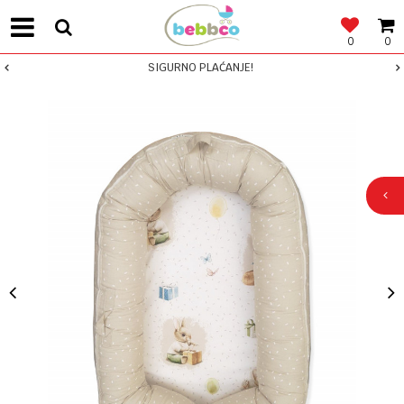
0
0
SIGURNO PLAĆANJE!