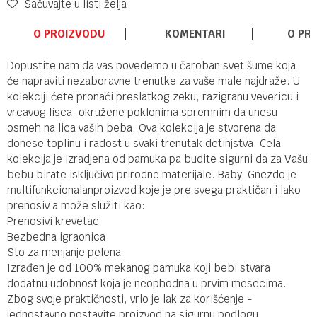
Sačuvajte u listi želja
O PROIZVODU
KOMENTARI
O PR
Dopustite nam da vas povedemo u čaroban svet šume koja
će napraviti nezaboravne trenutke za vaše male najdraže. U
kolekciji ćete pronaći preslatkog zeku, razigranu vevericu i
vrcavog lisca, okružene poklonima spremnim da unesu
osmeh na lica vaših beba. Ova kolekcija je stvorena da
donese toplinu i radost u svaki trenutak detinjstva. Cela
kolekcija je izradjena od pamuka pa budite sigurni da za Vašu
bebu birate isključivo prirodne materijale. Baby Gnezdo je
multifunkcionalanproizvod koje je pre svega praktičan i lako
prenosiv a može služiti kao:
Prenosivi krevetac
Bezbedna igraonica
Sto za menjanje pelena
Izrađen je od 100% mekanog pamuka koji bebi stvara
dodatnu udobnost koja je neophodna u prvim mesecima.
Zbog svoje praktičnosti, vrlo je lak za korišćenje -
jednostavno postavite proizvod na sigurnu podlogu,