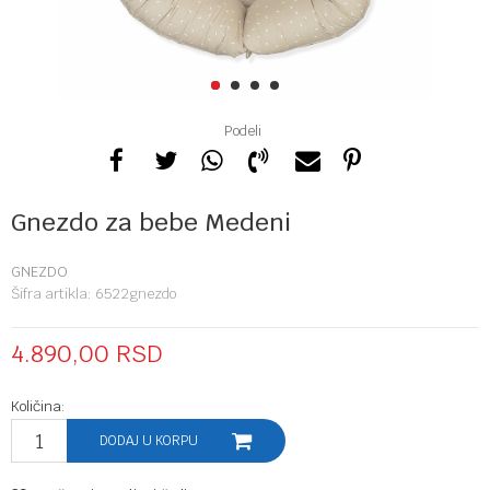
1
2
3
4
Podeli
Gnezdo za bebe Medeni
GNEZDO
Šifra artikla:
6522gnezdo
4.890,00
RSD
Količina:
DODAJ U KORPU