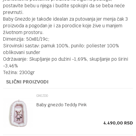
postavite bebu u njega i budite spokojni da se beba neće
prevrnuti.
Baby Gnezdo je takođe idealan za putovanja jer menja čak 3
proizvoda a pogodan je i za porodice koje žive u manjem
životnom prostoru.
Dimenzija: 50x81/19c;
Sirovinski sastav: pamuk 100%, punilo: poliester 100%
oblikovani sunđer
Održavanje: Skupljanje po dužini -1,69%, skupljanje po širini
-3,46%
Težina: 2300gr
SLIČNI PROIZVODI
GNEZDO
Baby gnezdo Teddy Pink
SD
4.490,00
RSD