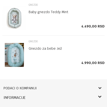
GNEZDO
Baby gnezdo Teddy Mint
SD
4.490,00
RSD
GNEZDO
Gnezdo za bebe Jež
SD
4.990,00
RSD
PODACI O KOMPANIJI
Bebbco
INFORMACIJE
O nama