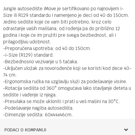
Jungle autosedište iMove je sertifikovano po najnovijem i-
Size ili R129 standardu i namenjeno je deci od 40 do 150cm.
Jedino sedište koje će vam biti potrebno, kroz celo
odrastanje vaših mališana, od rođenja pa do približno 12
godina i koje će im pružiti pre svega bezbednost, ali i
prilagodljivu udobnost.
-Preporučena upotreba: od 40 do 150cm.
-i-Size (R129) standard.
-Bezbednosno vezivanje u 5 tačaka.
-Uključen uložak za novorođenče koji se koristi kod dece 40-
74 cm.
-Ergonomska ručka na uzglavlju služi za podešavanje visine.
-Rotacija sedišta od 360° omogućava lako stavljanje deteta u
sedište i vađenje iz njega.
-Presvlaka se može ukloniti i prati u veš mašini na 30°C.
-Podešavanje nagiba autosedišta.
-Dimenzije sedišta: 60x44x46cm.
PODACI O KOMPANIJI