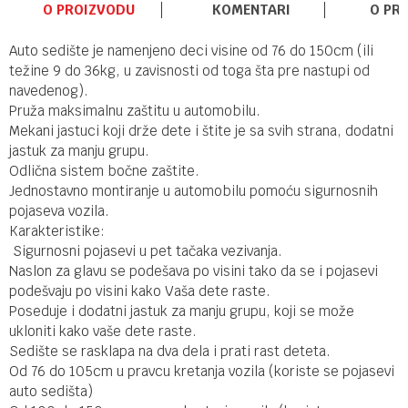
O PROIZVODU
KOMENTARI
O PR
Auto sedište je namenjeno deci visine od 76 do 150cm (ili
težine 9 do 36kg, u zavisnosti od toga šta pre nastupi od
navedenog).
Pruža maksimalnu zaštitu u automobilu.
Mekani jastuci koji drže dete i štite je sa svih strana, dodatni
jastuk za manju grupu.
Odlična sistem bočne zaštite.
Jednostavno montiranje u automobilu pomoću sigurnosnih
pojaseva vozila.
Karakteristike:
Sigurnosni pojasevi u pet tačaka vezivanja.
Naslon za glavu se podešava po visini tako da se i pojasevi
podešvaju po visini kako Vaša dete raste.
Poseduje i dodatni jastuk za manju grupu, koji se može
ukloniti kako vaše dete raste.
Sedište se rasklapa na dva dela i prati rast deteta.
Od 76 do 105cm u pravcu kretanja vozila (koriste se pojasevi
auto sedišta)