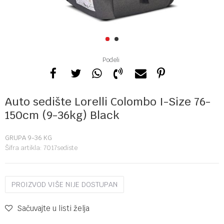
1
2
Podeli
Auto sedište Lorelli Colombo I-Size 76-
150cm (9-36kg) Black
GRUPA 9-36 KG
Šifra artikla:
7017sediste
PROIZVOD VIŠE NIJE DOSTUPAN
Sačuvajte u listi želja