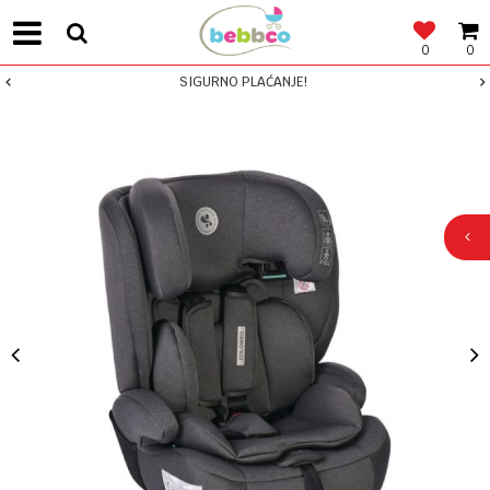
0
0
SIGURNO PLAĆANJE!