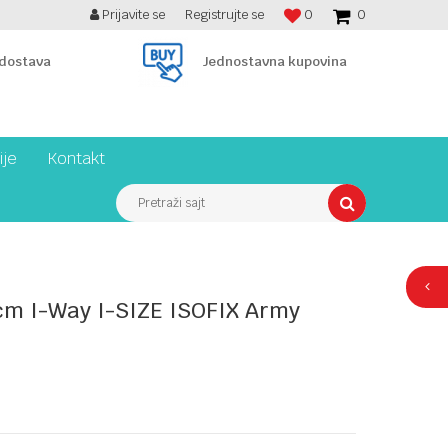
Prijavite se
Registrujte se
0
0
BESPLATNA ISPORUKA PREKO 7900 din!
 dostava
Jednostavna kupovina
ije
Kontakt
Pretraži sajt
cm I-Way I-SIZE ISOFIX Army