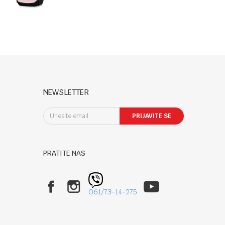
ISOFIX
"PATROL"
pink
NEWSLETTER
PRIJAVITE SE
PRATITE NAS
061/73-14-275