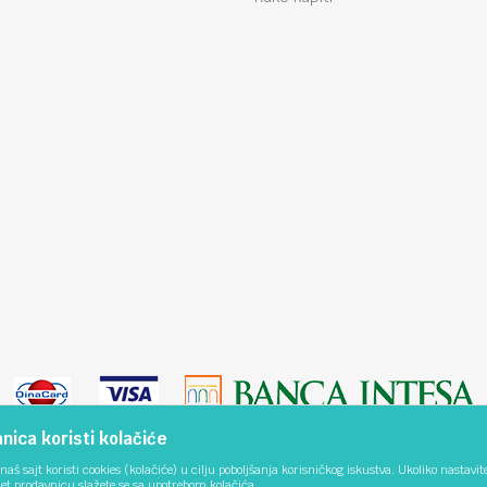
ica koristi kolačiće
naš sajt koristi cookies (kolačiće) u cilju poboljšanja korisničkog iskustva. Ukoliko nastavit
net prodavnicu slažete se sa upotrebom kolačića.