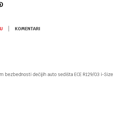
U
KOMENTARI
I-SIZE 100-150CM
11.990,00
RSD
Kikka Boo
100-150 cm
I-Stand I-
SIZE ISOFIX
Light Grey
m bezbednosti dečijih auto sedišta ECE R129/03 i-Size
I-SIZE 100-150CM
11.990,00
RSD
Kikka Boo
100-150 cm
I-Stand I-
SIZE ISOFIX
Dark Grey
I-SIZE 100-150CM
13.990,00
RSD
Kikka Boo i-
Track 100-
150cm i-Size