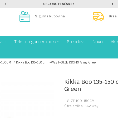
SIGURNO PLAĆANJE!
Sigurna kupovina
Brza
aj
Tekstil i garderobica
Brendovi
Novo
Akc
0-150CM
Kikka Boo 135-150 cm I-Way I-SIZE ISOFIX Army Green
Kikka Boo 135-150 
Green
I-SIZE 100-150CM
Šifra artikla:
6745way