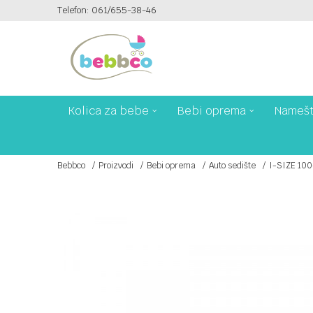
Telefon: 061/655-38-46
PLAĆANJE PLATNIM KARTICAMA NA 6 RATA!
Kolica za bebe
Bebi oprema
Namešt
Bebbco
Proizvodi
Bebi oprema
Auto sedište
I-SIZE 10