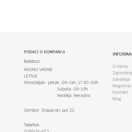
PODACI O KOMPANIJI
INFORMA
Bebbco
O nama
RADNO VREME:
Zaposlen
LETNJE:
Saradnja
Ponedeljak- petak: 09-14h, 17.30-20h
Registraci
Subota: 09-13h
Kontakt
Nedelja: Neradna
Blog
Sombor: Staparski put 22
Telefon:
025/424-012