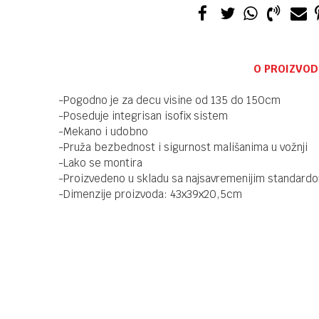
O PROIZVOD
-Pogodno je za decu visine od 135 do 150cm
-Poseduje integrisan isofix sistem
-Mekano i udobno
-Pruža bezbednost i sigurnost mališanima u vožnji
-Lako se montira
-Proizvedeno u skladu sa najsavremenijim standardo
-Dimenzije proizvoda: 43x39x20,5cm