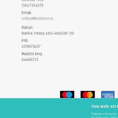
061/7314275
Email:
online@bebbco.rs
Račun
Banka Intesa 160-464028-39
PIB:
109873437
Matični broj:
64486713
Ova web-stran
Poštovani korisniče, 
koristite našu Inter