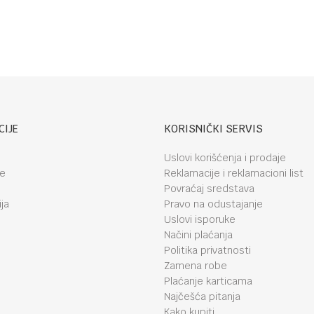
Dark Grey
ISOFIX
CIJE
KORISNIČKI SERVIS
Uslovi korišćenja i prodaje
je
Reklamacije i reklamacioni list
Povraćaj sredstava
ja
Pravo na odustajanje
Uslovi isporuke
Načini plaćanja
Politika privatnosti
Zamena robe
Plaćanje karticama
Najčešća pitanja
Kako kupiti