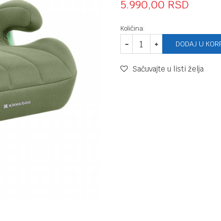
5.990,00
RSD
Količina:
DODAJ U KOR
Sačuvajte u listi želja