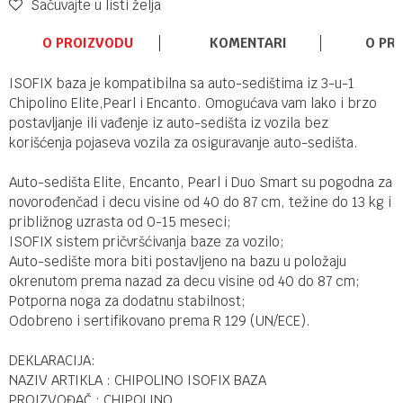
Sačuvajte u listi želja
O PROIZVODU
KOMENTARI
O PR
ISOFIX baza je kompatibilna sa auto-sedištima iz 3-u-1
Chipolino Elite,Pearl i Encanto. Omogućava vam lako i brzo
postavljanje ili vađenje iz auto-sedišta iz vozila bez
korišćenja pojaseva vozila za osiguravanje auto-sedišta.
Auto-sedišta Elite, Encanto, Pearl i Duo Smart su pogodna za
novorođenčad i decu visine od 40 do 87 cm, težine do 13 kg i
približnog uzrasta od 0-15 meseci;
ISOFIX sistem pričvršćivanja baze za vozilo;
Auto-sedište mora biti postavljeno na bazu u položaju
okrenutom prema nazad za decu visine od 40 do 87 cm;
Potporna noga za dodatnu stabilnost;
Odobreno i sertifikovano prema R 129 (UN/ECE).
DEKLARACIJA:
NAZIV ARTIKLA : CHIPOLINO ISOFIX BAZA
PROIZVOĐAČ : CHIPOLINO