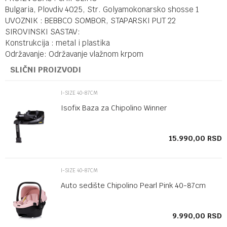
Bulgaria, Plovdiv 4025, Str. Golyamokonarsko shosse 1
UVOZNIK : BEBBCO SOMBOR, STAPARSKI PUT 22
SIROVINSKI SASTAV:
Konstrukcija : metal i plastika
Održavanje: Održavanje vlažnom krpom
SLIČNI PROIZVODI
I-SIZE 40-87CM
Isofix Baza za Chipolino Winner
SD
15.990,00
RSD
I-SIZE 40-87CM
Auto sedište Chipolino Pearl Pink 40-87cm
SD
9.990,00
RSD