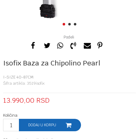
1
2
3
Podeli
Isofix Baza za Chipolino Pearl
I-SIZE 40-87CM
Šifra artikla:
3519isofix
13.990,00
RSD
Količina:
DODAJ U KORPU