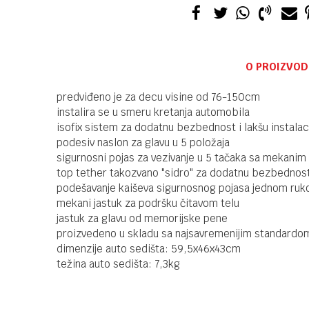
O PROIZVOD
predviđeno je za decu visine od 76-150cm
instalira se u smeru kretanja automobila
isofix sistem za dodatnu bezbednost i lakšu instalac
podesiv naslon za glavu u 5 položaja
sigurnosni pojas za vezivanje u 5 tačaka sa mekanim
top tether takozvano "sidro" za dodatnu bezbednos
podešavanje kaiševa sigurnosnog pojasa jednom ru
mekani jastuk za podršku čitavom telu
jastuk za glavu od memorijske pene
proizvedeno u skladu sa najsavremenijim standardo
dimenzije auto sedišta: 59,5x46x43cm
težina auto sedišta: 7,3kg