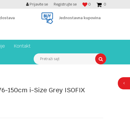
Prijavite se
Registrujte se
0
0
BESPLATNA ISPORUKA PREKO 7900 din!
 dostava
Jednostavna kupovina
ije
Kontakt
Pretraži sajt
76-150cm i-Size Grey ISOFIX