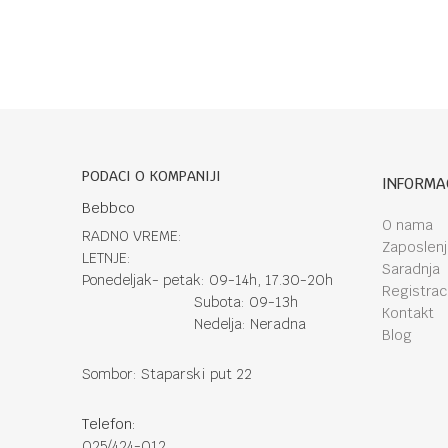
PODACI O KOMPANIJI
INFORMA
Bebbco
O nama
RADNO VREME:
Zaposlen
LETNJE:
Saradnja
Ponedeljak- petak: 09-14h, 17.30-20h
Registraci
Subota: 09-13h
Kontakt
Nedelja: Neradna
Blog
Sombor: Staparski put 22
Telefon:
025/424-012