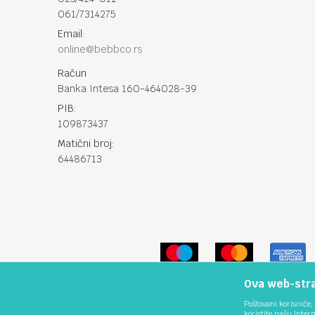
061/7314275
Email:
online@bebbco.rs
Račun
Banka Intesa 160-464028-39
PIB:
109873437
Matični broj:
64486713
Ova web-stran
Poštovani korisniče, 
koristite našu Inter