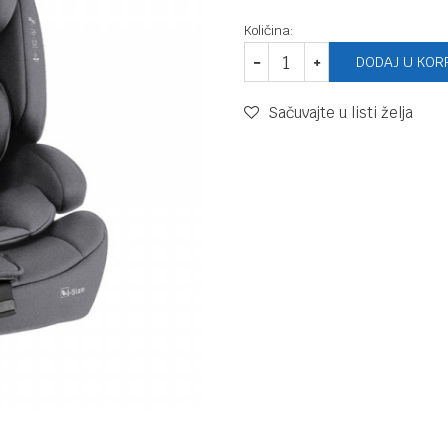
Količina:
DODAJ U KOR
Sačuvajte u listi želja