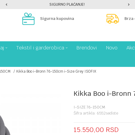
SIGURNO PLAĆANJE!
Sigurna kupovina
Brza
aj
Tekstil i garderobica
Brendovi
Novo
Akc
-150CM
Kikka Boo i-Bronn 76-150cm i-Size Grey ISOFIX
Kikka Boo i-Bronn 
I-SIZE 76-150CM
Šifra artikla:
6552sediste
15.550,00
RSD