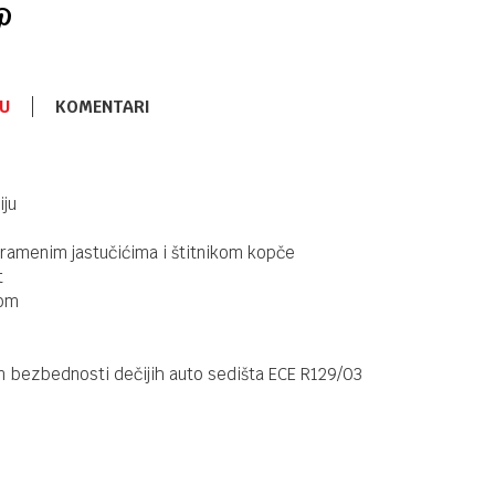
U
KOMENTARI
I-SIZE 76-150CM
15.550,00
RSD
Kikka Boo i-
Bronn 76-
iju
150cm i-Size
Beige ISOFIX
 ramenim jastučićima i štitnikom kopče
t
I-SIZE 76-150CM
15.550,00
RSD
kom
Kikka Boo i-
Bronn 76-
150cm i-Size
m bezbednosti dečijih auto sedišta ECE R129/03
Mint ISOFIX
I-SIZE 76-150CM
15.550,00
RSD
Kikka Boo i-
Bronn76-
150cm i-Size