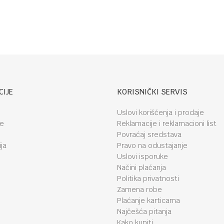
Black ISOFIX
CIJE
KORISNIČKI SERVIS
Uslovi korišćenja i prodaje
je
Reklamacije i reklamacioni list
Povraćaj sredstava
ja
Pravo na odustajanje
Uslovi isporuke
Načini plaćanja
Politika privatnosti
Zamena robe
Plaćanje karticama
Najčešća pitanja
Kako kupiti