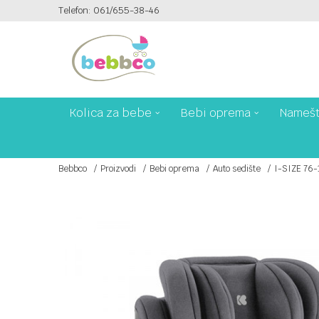
Telefon: 061/655-38-46
PLAĆANJE PLATNIM KARTICAMA NA 6 RATA!
Kolica za bebe
Bebi oprema
Namešt
Bebbco
Proizvodi
Bebi oprema
Auto sedište
I-SIZE 76