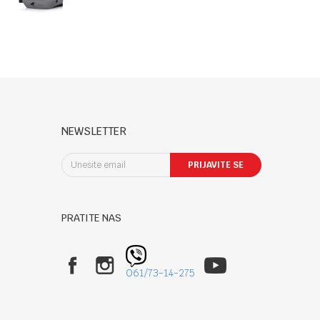
"TYCOON
ISO" cloud
NEWSLETTER
PRIJAVITE SE
PRATITE NAS
061/73-14-275