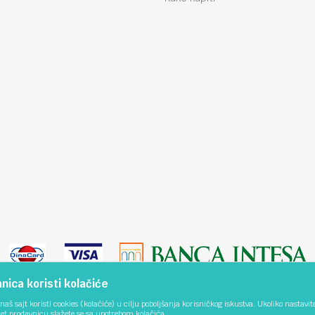
ica koristi kolačiće
naš sajt koristi cookies (kolačiće) u cilju poboljšanja korisničkog iskustva. Ukoliko nastavit
net prodavnicu slažete se sa upotrebom kolačića.