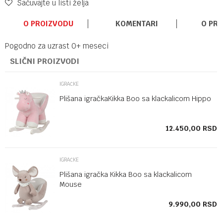
Sačuvajte u listi želja
O PROIZVODU
KOMENTARI
O PR
Pogodno za uzrast 0+ meseci
SLIČNI PROIZVODI
IGRAČKE
Plišana igračkaKikka Boo sa klackalicom Hippo
SD
12.450,00
RSD
IGRAČKE
Plišana igračka Kikka Boo sa klackalicom
Mouse
SD
9.990,00
RSD