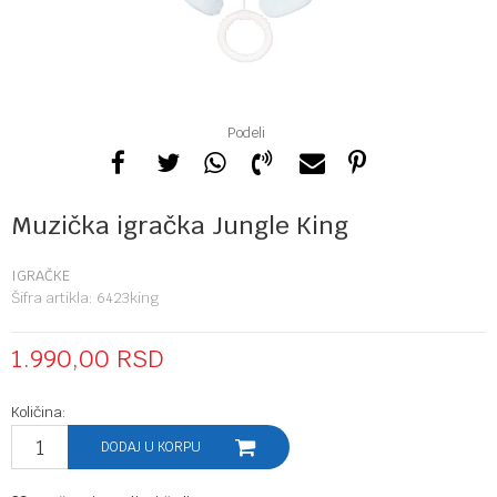
Podeli
Muzička igračka Jungle King
IGRAČKE
Šifra artikla:
6423king
1.990,00
RSD
Količina:
DODAJ U KORPU