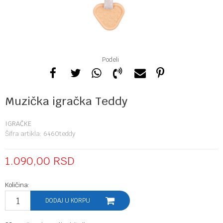
Podeli
Muzička igračka Teddy
IGRAČKE
Šifra artikla:
6460teddy
1.090,00
RSD
Količina:
DODAJ U KORPU