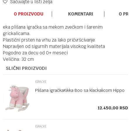
Sačuvajte u listi želja
O PROIZVODU
KOMENTARI
O PR
eka plišana igračka sa mekom zvečkom i šarenim
grickalicama.
Plastični prsten na vrhu za lako pričvršcivanje
Napravljen od sigurnih materijala visokog kvaliteta
Pogodno za decu od 0+ meseci
Veličina: 32 cm
SLIČNI PROIZVODI
IGRAČKE
Plišana igračkaKikka Boo sa klackalicom Hippo
SD
12.450,00
RSD
IGRAČKE