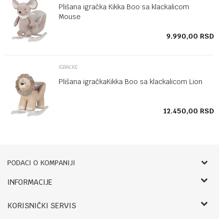
Plišana igračka Kikka Boo sa klackalicom
Mouse
SD
9.990,00
RSD
IGRAČKE
Plišana igračkaKikka Boo sa klackalicom Lion
SD
12.450,00
RSD
PODACI O KOMPANIJI
Bebbco
INFORMACIJE
O nama
RADNO VREME:
KORISNIČKI SERVIS
Zaposlenje
LETNJE: