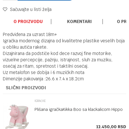
Sačuvajte u listi želja
O PROIZVODU
KOMENTARI
O PR
Predviđena za uzrast 18m+
Igračka modernog dizajna od kvalitetne plastike veselih boja
u obliku autića rakete.
Dizajnirana da podstiče kod dece razvoj fine motorike,
vizuelne percepcije, pažnju, istrajnost, sluh za muziku,
osećaj za ritam, spretnost i taktilni osećaj.
Uz metalofon se dobija i 6 muzičkih nota
Dimenzije pakovanja :26.6 x 7.4 x 18.2cm
SLIČNI PROIZVODI
IGRAČKE
Plišana igračkaKikka Boo sa klackalicom Hippo
SD
12.450,00
RSD