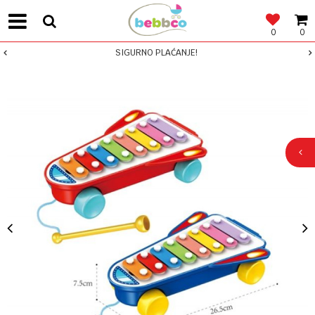
0
0
SIGURNO PLAĆANJE!