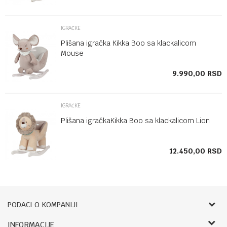
IGRAČKE
Plišana igračka Kikka Boo sa klackalicom
Mouse
SD
9.990,00
RSD
IGRAČKE
Plišana igračkaKikka Boo sa klackalicom Lion
SD
12.450,00
RSD
PODACI O KOMPANIJI
Bebbco
INFORMACIJE