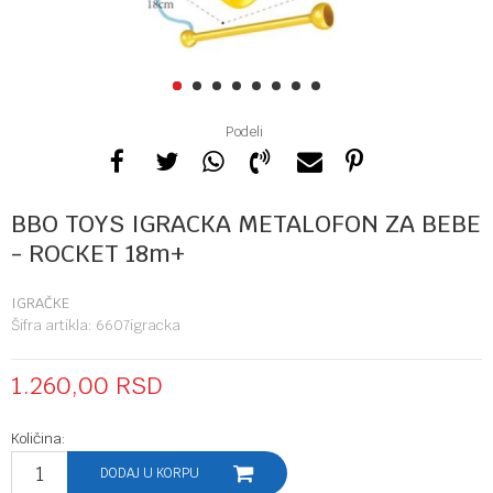
1
2
3
4
5
6
7
8
Podeli
BBO TOYS IGRACKA METALOFON ZA BEBE
- ROCKET 18m+
IGRAČKE
Šifra artikla:
6607igracka
1.260,00
RSD
Količina:
DODAJ U KORPU