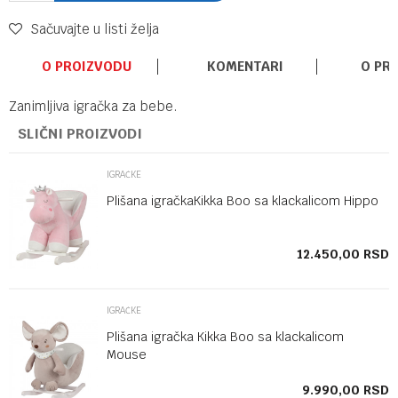
Sačuvajte u listi želja
O PROIZVODU
KOMENTARI
O PR
Zanimljiva igračka za bebe.
SLIČNI PROIZVODI
IGRAČKE
Plišana igračkaKikka Boo sa klackalicom Hippo
SD
12.450,00
RSD
IGRAČKE
Plišana igračka Kikka Boo sa klackalicom
Mouse
SD
9.990,00
RSD