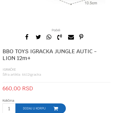
Podeli
BBO TOYS IGRACKA JUNGLE AUTIC -
LION 12m+
IGRAČKE
Šifra artikla:
6612igracka
660,00
RSD
Količina:
DODAJ U KORPU