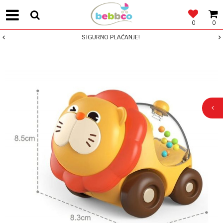
0
0
SIGURNO PLAĆANJE!