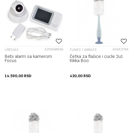
6295KAMERA
6949CETKA
UREDJAJI
FLAŠICE I VARALICE
Bebi alarm sa kamerom
Četka za flašice i cucle 2u1
Focus
Kikka Boo
14.590,00
RSD
420,00
RSD