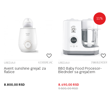
11
%
6330GREJAC
3586BLENDER
UREDJAJI
UREDJAJI
Avent sunshine grejač za
BBO Baby Food Procesor-
flašice
Blednder sa grejačem
8.800,00
RSD
8.490,00
RSD
9.500,00
RSD