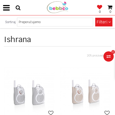
0
0
SIGURNO PLAĆANJE!
Filteri
Sortiraj
Ishrana
(
0
)
205 proizvoda