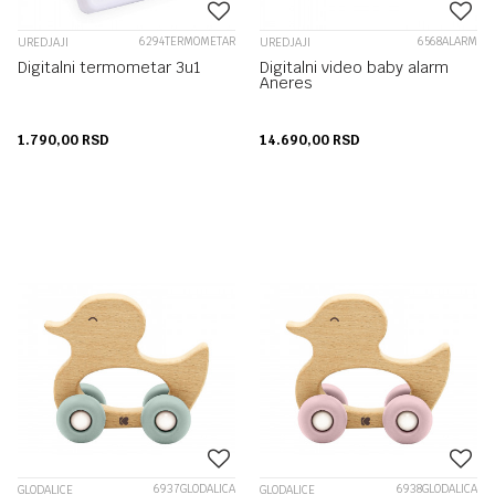
6294TERMOMETAR
6568ALARM
UREDJAJI
UREDJAJI
Digitalni termometar 3u1
Digitalni video baby alarm
Aneres
1.790,00
RSD
14.690,00
RSD
6937GLODALICA
6938GLODALICA
GLODALICE
GLODALICE