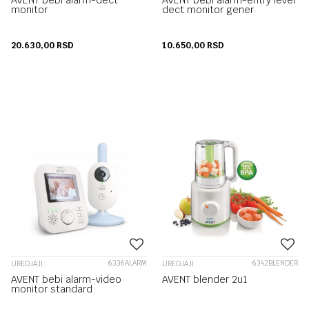
AVENT bebi alarm-dect
AVENT bebi alarm-entry level
monitor
dect monitor gener
20.630,00
RSD
10.650,00
RSD
6336ALARM
6342BLENDER
UREDJAJI
UREDJAJI
AVENT bebi alarm-video
AVENT blender 2u1
monitor standard