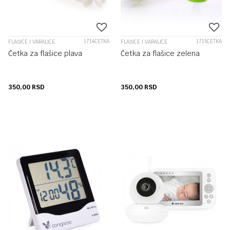
1714CETKA
1715CETKA
FLAŠICE I VARALICE
FLAŠICE I VARALICE
Četka za flašice plava
Četka za flašice zelena
350,00
RSD
350,00
RSD