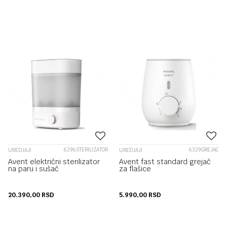
6296STERILIZATOR
6329GREJAC
UREDJAJI
UREDJAJI
Avent električni sterilizator
Avent fast standard grejač
na paru i sušač
za flašice
20.390,00
RSD
5.990,00
RSD