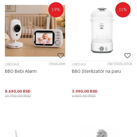
19
%
11
%
3590ALARM
3587STERILZATOR
UREDJAJI
UREDJAJI
BBO Bebi Alarm
BBO Sterilizator na paru
8.690,00
RSD
3.990,00
RSD
10.790,00
RSD
4.500,00
RSD