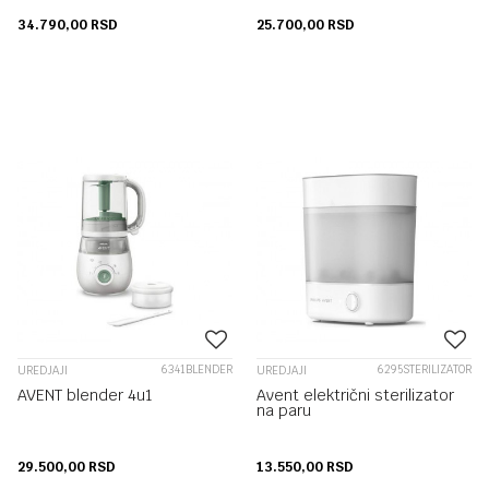
34.790,00
RSD
25.700,00
RSD
6341BLENDER
6295STERILIZATOR
UREDJAJI
UREDJAJI
AVENT blender 4u1
Avent električni sterilizator
na paru
29.500,00
RSD
13.550,00
RSD