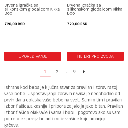
Drvena igračka sa
Drvena igračka sa
silikonskom glodalicom Kikka
silikonskom glodalicom Kikka
Boo
Boo
720,00
RSD
720,00
RSD
UPOREĐIVANJE
FILTERI PROIZVODA
1
2
...
9
Ishrana kod beba je ključna stvar za pravilan i zdrav razoj
vaše bebe. Uspostavljanje zdravih navika je neophodno od
prvih dana dolaska vaše bebe na svet. Samim tim i pravilan
izbor flašica,a kasnije i pribora za jelo je jako bitan. Pravilan
izbor flašice olakšaće i vama i bebi , pogotovo ako su vam
potrebne specijalne anti colic vlašice koje umanjuju
grčeve.