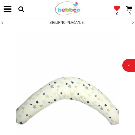
0
0
SIGURNO PLAĆANJE!