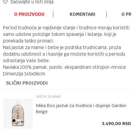
Sačuvajte u listi želja
O PROIZVODU
KOMENTARI
O PR
Period trudnoće je najdivnije stanje i trudnice moraju koristiti
samo udobne položaje tokom spavanja i ležanja, koji je
ponekada teško pronaći.
Naš jastuk za mame i bebe je podrška trudnicama, pruža
dodatnu udobnost a i kasnije ga možete koristiti u periodu
odrastanja Vaše bebe.
Navlaka 100% pamuk, punilo: ekspandirani stiropor-mrvice
Dimenzija 145x38cm
SLIČNI PROIZVODI
JASTUK ZA MAME
Kikka Boo jastuk za trudnice i dojenje Garden
Beige
SD
3.490,00
RSD