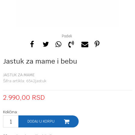
Podeli
Jastuk za mame i bebu
JASTUK ZA MAME
Šifra artikla:
6542jastuk
2.990,00
RSD
Količina:
DODAJ U KORPU