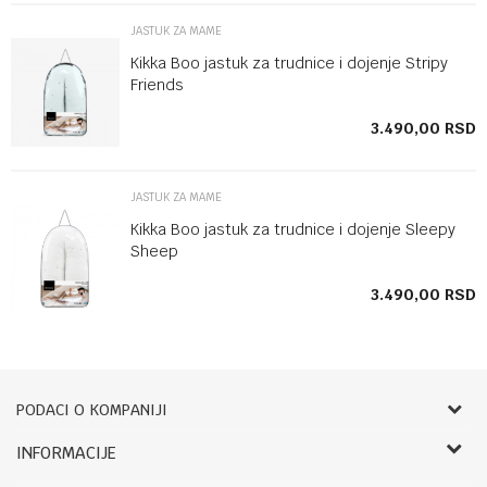
JASTUK ZA MAME
Kikka Boo jastuk za trudnice i dojenje Stripy
Friends
SD
3.490,00
RSD
JASTUK ZA MAME
Kikka Boo jastuk za trudnice i dojenje Sleepy
Sheep
SD
3.490,00
RSD
PODACI O KOMPANIJI
Bebbco
INFORMACIJE