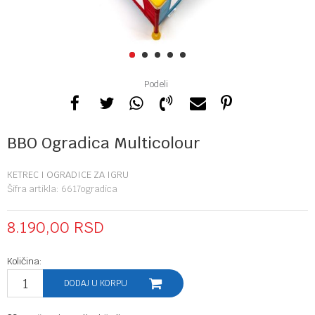
1
2
3
4
5
Podeli
BBO Ogradica Multicolour
KETREC I OGRADICE ZA IGRU
Šifra artikla:
6617ogradica
8.190,00
RSD
Količina:
DODAJ U KORPU