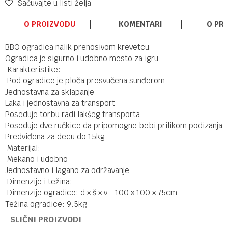
Sačuvajte u listi želja
O PROIZVODU
KOMENTARI
O PR
BBO ogradica nalik prenosivom krevetcu
Ogradica je sigurno i udobno mesto za igru
Karakteristike:
Pod ogradice je ploča presvučena sunđerom
Jednostavna za sklapanje
Laka i jednostavna za transport
Poseduje torbu radi lakšeg transporta
Poseduje dve ručkice da pripomogne bebi prilikom podizanja
Predviđena za decu do 15kg
Materijal:
Mekano i udobno
Jednostavno i lagano za održavanje
Dimenzije i težina:
Dimenzije ogradice: d x š x v - 100 x 100 x 75cm
Težina ogradice: 9.5kg
SLIČNI PROIZVODI