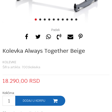
1
2
3
4
5
6
7
8
9
10
Podeli
Kolevka Always Together Beige
KOLEVKE
Šifra artikla:
7001kolevka
18.290,00
RSD
Količina:
DODAJ U KORPU