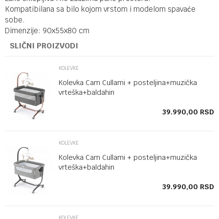
Kompatibilana sa bilo kojom vrstom i modelom spavaće
sobe.
Dimenzije: 90x55x80 cm
SLIČNI PROIZVODI
KOLEVKE
Kolevka Cam Cullami + posteljina+muzička
vrteška+baldahin
SD
39.990,00
RSD
KOLEVKE
Kolevka Cam Cullami + posteljina+muzička
vrteška+baldahin
SD
39.990,00
RSD
KOLEVKE