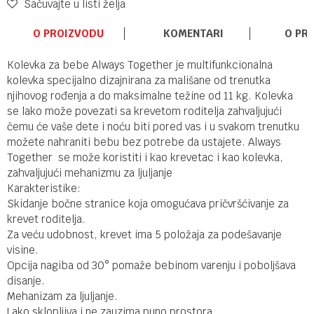
Sačuvajte u listi želja
O PROIZVODU
KOMENTARI
O PR
Kolevka za bebe Always Together je multifunkcionalna
kolevka specijalno dizajnirana za mališane od trenutka
njihovog rođenja a do maksimalne težine od 11 kg. Kolevka
se lako može povezati sa krevetom roditelja zahvaljujući
čemu će vaše dete i noću biti pored vas i u svakom trenutku
možete nahraniti bebu bez potrebe da ustajete. Always
Together se može koristiti i kao krevetac i kao kolevka,
zahvaljujući mehanizmu za ljuljanje
Karakteristike:
Skidanje bočne stranice koja omogućava pričvršćivanje za
krevet roditelja.
Za veću udobnost, krevet ima 5 položaja za podešavanje
visine.
Opcija nagiba od 30° pomaže bebinom varenju i poboljšava
disanje.
Mehanizam za ljuljanje.
Lako sklopljiva i ne zauzima puno prostora.