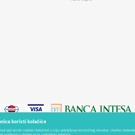
ica koristi kolačiće
naš sajt koristi cookies (kolačiće) u cilju poboljšanja korisničkog iskustva. Ukoliko nastavit
net prodavnicu slažete se sa upotrebom kolačića.