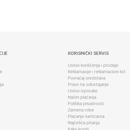
CIJE
KORISNIČKI SERVIS
Uslovi korišćenja i prodaje
je
Reklamacije i reklamacioni list
Povraćaj sredstava
ja
Pravo na odustajanje
Uslovi isporuke
Načini plaćanja
Politika privatnosti
Zamena robe
Plaćanje karticama
Najčešća pitanja
Kako kupiti