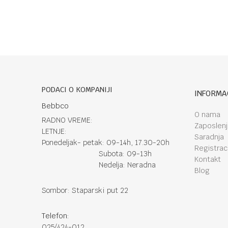
PODACI O KOMPANIJI
INFORMA
Bebbco
O nama
RADNO VREME:
Zaposlen
LETNJE:
Saradnja
Ponedeljak- petak: 09-14h, 17.30-20h
Registraci
Subota: 09-13h
Kontakt
Nedelja: Neradna
Blog
Sombor: Staparski put 22
Telefon:
025/424-012