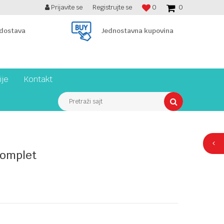
Prijavite se
Registrujte se
0
0
BESPLATNA ISPORUKA PREKO 7900 din!
 dostava
Jednostavna kupovina
ije
Kontakt
Pretraži sajt
komplet