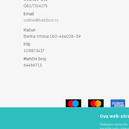
061/7314275
Email:
online@bebbco.rs
Račun
Banka Intesa 160-464028-39
PIB:
109873437
Matični broj:
64486713
Ova web-stran
Poštovani korisniče, 
koristite našu Inter