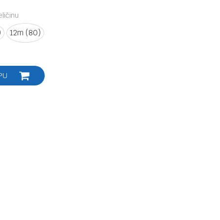
ličinu
)
12m (80)
PU