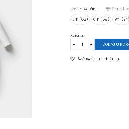
Izaberi veličinu:
Odredi ve
3m (62)
6m (68)
9m (74
Količina:
DODAJ U KOR
Sačuvajte u listi želja