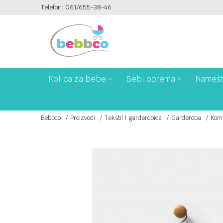
Telefon: 061/655-38-46
PLAĆANJE PLATNIM KARTICAMA NA 6 RATA!
Kolica za bebe
Bebi oprema
Namešt
Bebbco
Proizvodi
Tekstil I garderobica
Garderoba
Komp