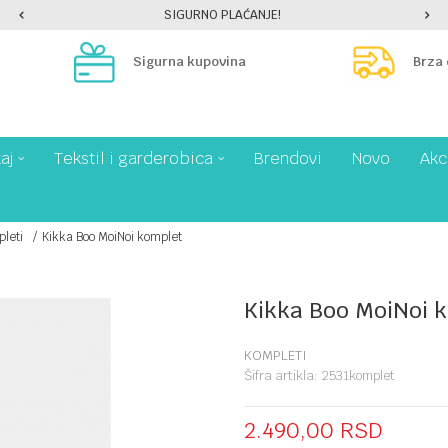
SIGURNO PLAĆANJE!
Sigurna kupovina
Brza
aj
Tekstil i garderobica
Brendovi
Novo
Akc
leti
Kikka Boo MoiNoi komplet
Kikka Boo MoiNoi 
KOMPLETI
Šifra artikla:
2531komplet
2.490,00
RSD