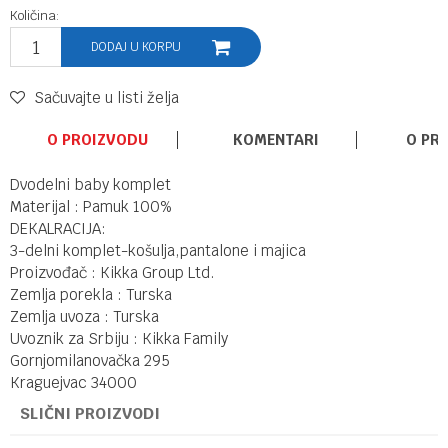
Količina:
DODAJ U KORPU
Sačuvajte u listi želja
O PROIZVODU
KOMENTARI
O PR
Dvodelni baby komplet
Materijal : Pamuk 100%
DEKALRACIJA:
3-delni komplet-košulja,pantalone i majica
Proizvođač : Kikka Group Ltd.
Zemlja porekla : Turska
Zemlja uvoza : Turska
Uvoznik za Srbiju : Kikka Family
Gornjomilanovačka 295
Kraguejvac 34000
SLIČNI PROIZVODI