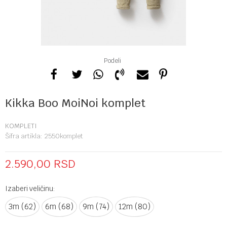
Podeli
Kikka Boo MoiNoi komplet
KOMPLETI
Šifra artikla:
2550komplet
2.590,00
RSD
Izaberi veličinu:
3m (62)
6m (68)
9m (74)
12m (80)