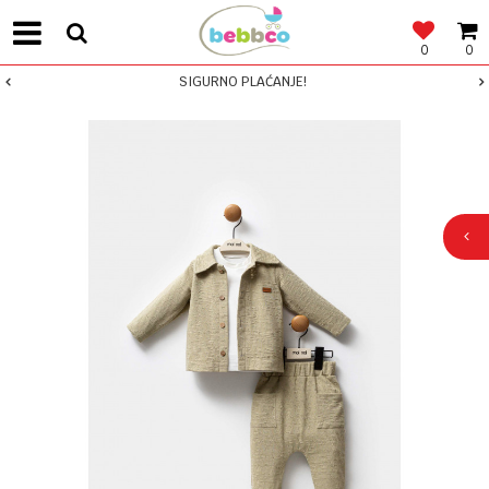
0
0
SIGURNO PLAĆANJE!