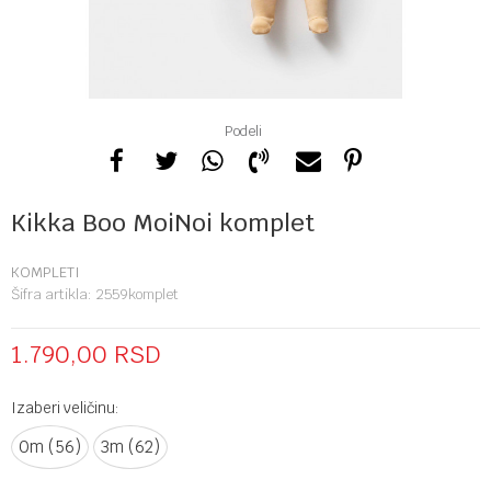
Podeli
Kikka Boo MoiNoi komplet
KOMPLETI
Šifra artikla:
2559komplet
1.790,00
RSD
Izaberi veličinu:
0m (56)
3m (62)