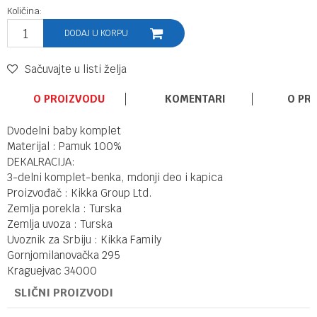
Količina:
DODAJ U KORPU
Sačuvajte u listi želja
O PROIZVODU
KOMENTARI
O PR
Dvodelni baby komplet
Materijal : Pamuk 100%
DEKALRACIJA:
3-delni komplet-benka, mdonji deo i kapica
Proizvođač : Kikka Group Ltd.
Zemlja porekla : Turska
Zemlja uvoza : Turska
Uvoznik za Srbiju : Kikka Family
Gornjomilanovačka 295
Kraguejvac 34000
SLIČNI PROIZVODI