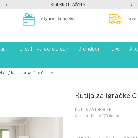
SIGURNO PLAĆANJE!
Sigurna kupovina
Brza
aj
Tekstil i garderobica
Brendovi
Novo
Akc
ačke
Kutija za igračke Classic
Kutija za igračke C
KUTIJA ZA IGRAČKE
Šifra artikla:
6973classic