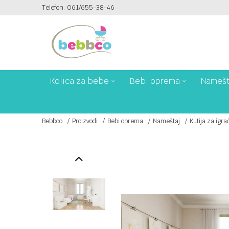
Telefon: 061/655-38-46
PLAĆANJE PLATNIM KARTICAMA NA 6 RATA!
Kolica za bebe
Bebi oprema
Namešt
Bebbco
Proizvodi
Bebi oprema
Nameštaj
Kutija za igr