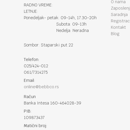
O nama
RADNO VREME:
Zaposlen
LETNJE:
Saradnja
Ponedeljak- petak: 09-14h, 17.30-20h
Registraci
Subota: 09-13h
Kontakt
Nedelja: Neradna
Blog
Sombor: Staparski put 22
Telefon:
025/424-012
061/7314275
Email:
online@bebbco.rs
Račun
Banka Intesa 160-464028-39
PIB:
109873437
Matični broj: