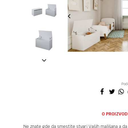
Pode
O PROIZVOD
Ne znate gde da smestite stvari Vaših mališana a da 