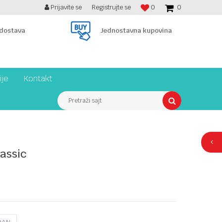
Prijavite se
Registrujte se
0
0
BESPLATNA ISPORUKA PREKO 7900 din!
 dostava
Jednostavna kupovina
ije
Kontakt
Pretraži sajt
lassic