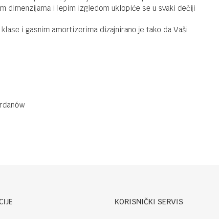
čnim dimenzijama i lepim izgledom uklopiće se u svaki dečiji
e klase i gasnim amortizerima dizajnirano je tako da Vaši
ordanów
CIJE
KORISNIČKI SERVIS