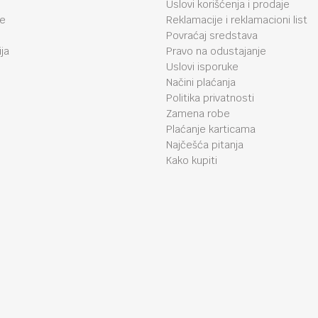
Uslovi korišćenja i prodaje
je
Reklamacije i reklamacioni list
Povraćaj sredstava
ja
Pravo na odustajanje
Uslovi isporuke
Načini plaćanja
Politika privatnosti
Zamena robe
Plaćanje karticama
Najčešća pitanja
Kako kupiti