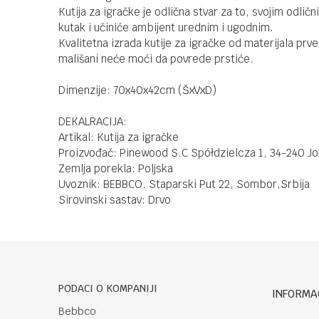
Kutija za igračke je odlična stvar za to, svojim odli
kutak i učiniće ambijent urednim i ugodnim.
Kvalitetna izrada kutije za igračke od materijala prv
mališani neće moći da povrede prstiće.
Dimenzije: 70x40x42cm (ŠxVxD)
DEKALRACIJA:
Artikal: Kutija za igračke
Proizvođač: Pinewood S.C Spółdzielcza 1, 34-240 J
Zemlja porekla: Poljska
Uvoznik: BEBBCO, Staparski Put 22, Sombor,Srbija
Sirovinski sastav: Drvo
PODACI O KOMPANIJI
INFORMA
Bebbco