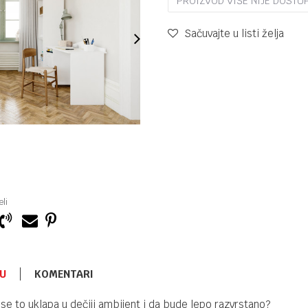
PROIZVOD VIŠE NIJE DOSTU
Sačuvajte u listi želja
li
U
KOMENTARI
se to uklapa u dečiji ambijent i da bude lepo razvrstano?