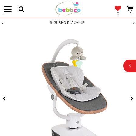
0
0
SIGURNO PLAĆANJE!