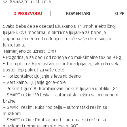
Sačuvajte u listi želja
O PROIZVODU
KOMENTARI
O PR
Svaka beba će se osećati ušuškano u Triumph električnoj
ljuljaški. Ova moderna, električna ljuljaška za bebe je
pogodna za decu od rođenja i umiriće vaše dete svojim
funkcijama.
Namenjeno za uzrast: 0m+
• Pogodna je za decu od rođenja do maksimalne težine 9 kg
• Triumph ima 6 jedinstvenih metoda ljuljanja, tako da uvek
postoji lep pokret za vaše dete:
– Horizontalno: Ljuljanje s leva na desno
– Vertikalno: Ljuljanje gore-dole
– Pokret figure 8: Kombinovani pokret ljuljanja u obliku „8“
– SMART režim: Vrteška – automatski režim sa promenom
brzine
– SMART režim: Ruka roditelja – automatski režim sa
muzikom
– SMART režim: Piratski brod – automatski režim sa
muzikom i pomeranjem stolice za 90°