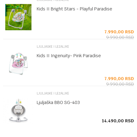
Kids II Bright Stars - Playful Paradise
SD
7.990,00
RSD
9.990,00
RSD
LJULJAŠKE I LEŽALJKE
Kids II Ingenuity- Pink Paradise
SD
7.990,00
RSD
9.990,00
RSD
LJULJAŠKE I LEŽALJKE
Ljuljaška BBO SG-403
SD
14.490,00
RSD