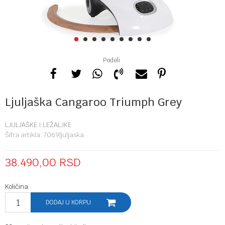
1
2
3
4
5
6
7
8
9
Podeli
Ljuljaška Cangaroo Triumph Grey
LJULJAŠKE I LEŽALJKE
Šifra artikla:
7069ljuljaska
38.490,00
RSD
Količina:
DODAJ U KORPU