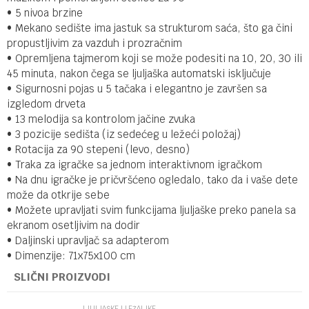
• 5 nivoa brzine
• Mekano sedište ima jastuk sa strukturom saća, što ga čini
propustljivim za vazduh i prozračnim
• Opremljena tajmerom koji se može podesiti na 10, 20, 30 ili
45 minuta, nakon čega se ljuljaška automatski isključuje
• Sigurnosni pojas u 5 tačaka i elegantno je završen sa
izgledom drveta
• 13 melodija sa kontrolom jačine zvuka
• 3 pozicije sedišta (iz sedećeg u ležeći položaj)
• Rotacija za 90 stepeni (levo, desno)
• Traka za igračke sa jednom interaktivnom igračkom
• Na dnu igračke je pričvršćeno ogledalo, tako da i vaše dete
može da otkrije sebe
• Možete upravljati svim funkcijama ljuljaške preko panela sa
ekranom osetljivim na dodir
• Daljinski upravljač sa adapterom
• Dimenzije: 71x75x100 cm
SLIČNI PROIZVODI
LJULJAŠKE I LEŽALJKE