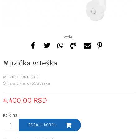
Podeli
Muzička vrteška
MUZIČKE VRTEŠKE
Šifra artikla:
6766vrteska
4.400,00
RSD
Količina:
DODAJ U KORPU