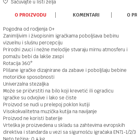
Sačuvajte u listi želja
O PROIZVODU
KOMENTARI
O PR
Pogodna od rodjenja 0+
Zanimljivim i živopisnim igračkama poboljšava bebinu
vizuelnu i slušnu percepciju
Prirodni zvuci i nežne melodije stvaraju mirnu atmosferu i
pomažu bebi da lakše zaspi
Rotacija 360°
Plišane igračke dizajnirane da zabave i poboljšaju bebine
motoričke sposobnosti
Univerzalna stezaljka
Može se pričvrstiti na bilo koji krevetić ili ogradicu
Igračke su odvojive i lako se čiste
Proizvod se nudi u prelepoj poklon kutiji
Visokokvalitetna muzička kutija na navijanje
Proizvod ne koristi baterije
Vrteška je proizvedena u skladu sa zahtevima evropskih
direktiva i standarda u vezi sa sigurnošću igračaka EN71-1/2/3
Neto težina: 0,4 kg