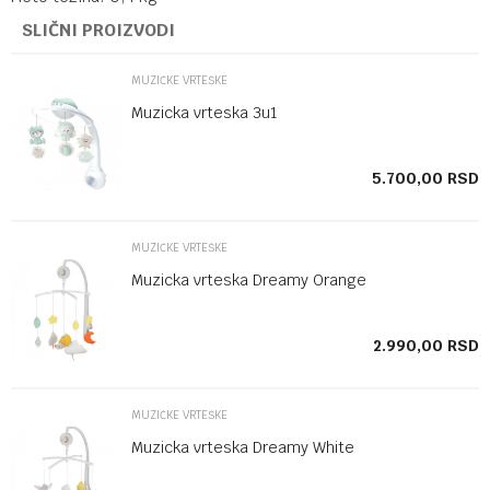
SLIČNI PROIZVODI
MUZIČKE VRTEŠKE
Muzicka vrteska 3u1
SD
5.700,00
RSD
MUZIČKE VRTEŠKE
Muzicka vrteska Dreamy Orange
SD
2.990,00
RSD
MUZIČKE VRTEŠKE
Muzicka vrteska Dreamy White