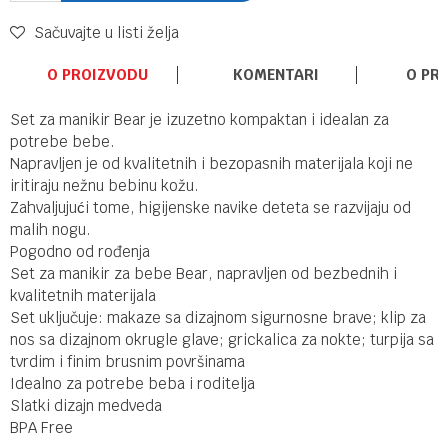
Sačuvajte u listi želja
O PROIZVODU
KOMENTARI
O PR
Set za manikir Bear je izuzetno kompaktan i idealan za
potrebe bebe.
Napravljen je od kvalitetnih i bezopasnih materijala koji ne
iritiraju nežnu bebinu kožu.
Zahvaljujući tome, higijenske navike deteta se razvijaju od
malih nogu.
Pogodno od rođenja
Set za manikir za bebe Bear, napravljen od bezbednih i
kvalitetnih materijala
Set uključuje: makaze sa dizajnom sigurnosne brave; klip za
nos sa dizajnom okrugle glave; grickalica za nokte; turpija sa
tvrdim i finim brusnim površinama
Idealno za potrebe beba i roditelja
Slatki dizajn medveda
BPA Free