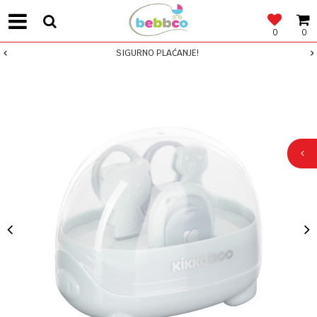
0
0
SIGURNO PLAĆANJE!