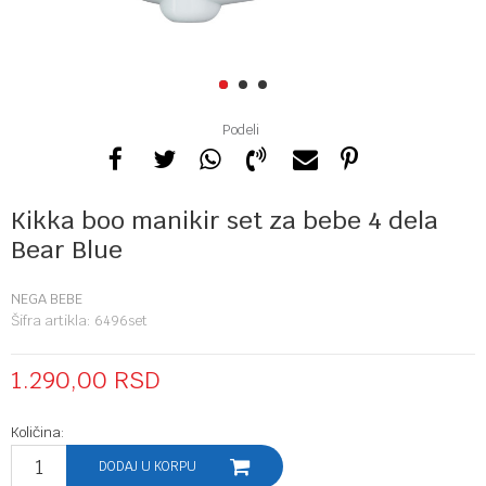
1
2
3
Podeli
Kikka boo manikir set za bebe 4 dela
Bear Blue
NEGA BEBE
Šifra artikla:
6496set
1.290,00
RSD
Količina:
DODAJ U KORPU