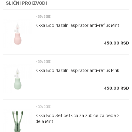
SLIČNI PROIZVODI
NEGA BEBE
Kikka Boo Nazalni aspirator anti-reflux Mint
SD
450,00
RSD
NEGA BEBE
Kikka Boo Nazalni aspirator anti-reflux Pink
SD
450,00
RSD
NEGA BEBE
Kikka Boo Set četkica za zubiće za bebe 3
dela Mint