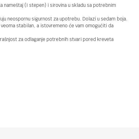
Noćni ormar
 za nameštaj (I stepen) i sirovina u skladu sa potrebnim
Domek Pink
eđuju neospornu sigurnost za upotrebu. Dolazi u sedam boja.
 je veoma stabilan, a istovremeno će vam omogućiti da
NOĆNI ORMARIĆ
12.490,00
RSD
trašnjost za odlaganje potrebnih stvari pored kreveta
Noćni ormar
Domek White
NOĆNI ORMARIĆ
12.490,00
RSD
Noćni ormar
Zvezda - Oak