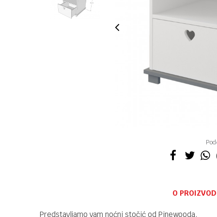
Pode
O PROIZVOD
Predstavljamo vam noćni stočić od Pinewooda.