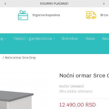
SIGURNO PLAĆANJE!
Sigurna kupovina
Brza
aj
Tekstil i garderobica
Brendovi
Novo
Akc
ć
Noćni ormar Srce Grey
Noćni ormar Srce 
NOĆNI ORMARIĆ
Šifra artikla:
6940srce
12.490,00
RSD