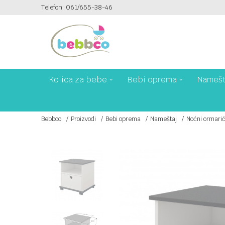
Telefon: 061/655-38-46
PLAĆANJE PLATNIM KARTICAMA NA 6 RATA!
Kolica za bebe
Bebi oprema
Namešt
Bebbco
Proizvodi
Bebi oprema
Nameštaj
Noćni ormari