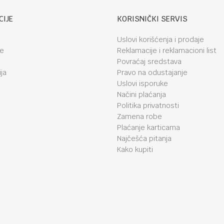
CIJE
KORISNIČKI SERVIS
Uslovi korišćenja i prodaje
je
Reklamacije i reklamacioni list
Povraćaj sredstava
ja
Pravo na odustajanje
Uslovi isporuke
Načini plaćanja
Politika privatnosti
Zamena robe
Plaćanje karticama
Najčešća pitanja
Kako kupiti