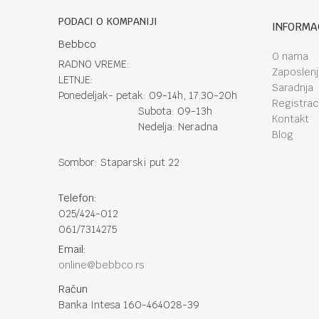
PODACI O KOMPANIJI
INFORMA
Bebbco
O nama
RADNO VREME:
Zaposlen
LETNJE:
Saradnja
Ponedeljak- petak: 09-14h, 17.30-20h
Registraci
Subota: 09-13h
Kontakt
Nedelja: Neradna
Blog
Sombor: Staparski put 22
Telefon:
025/424-012
061/7314275
Email:
online@bebbco.rs
Račun
Banka Intesa 160-464028-39