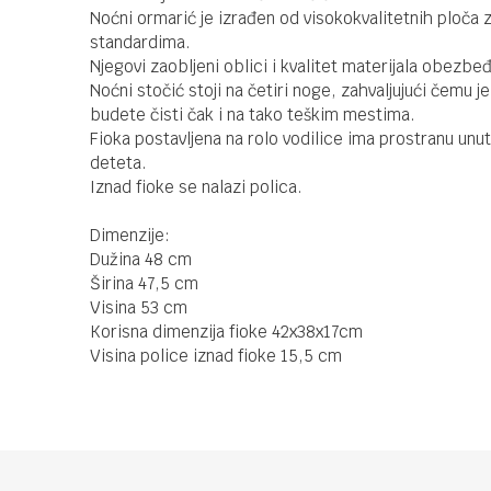
Noćni ormarić je izrađen od visokokvalitetnih ploča
standardima.
Njegovi zaobljeni oblici i kvalitet materijala obezb
Noćni stočić stoji na četiri noge, zahvaljujući čemu
budete čisti čak i na tako teškim mestima.
Fioka postavljena na rolo vodilice ima prostranu unu
deteta.
Iznad fioke se nalazi polica.
Dimenzije:
Dužina 48 cm
Širina 47,5 cm
Visina 53 cm
Korisna dimenzija fioke 42x38x17cm
Visina police iznad fioke 15,5 cm