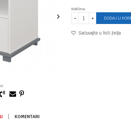
Količina:
DODAJ U KOR
Sačuvajte u listi želja
li
U
KOMENTARI
NOĆNI ORMARIĆ
12.490,00
RSD