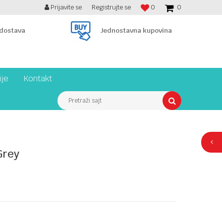
Prijavite se
Registrujte se
0
0
BESPLATNA ISPORUKA PREKO 7900 din!
 dostava
Jednostavna kupovina
ije
Kontakt
Pretraži sajt
Grey