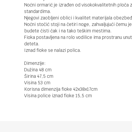
Noćni ormarić je izrađen od visokokvalitetnih ploča
standardima.
Njegovi zaobljeni oblici i kvalitet materijala obezb
Noćni stočić stoji na četiri noge, zahvaljujući čemu
budete čisti čak i na tako teškim mestima.
Fioka postavljena na rolo vodilice ima prostranu unu
deteta.
Iznad fioke se nalazi polica.
Dimenzije:
Dužina 48 cm
Širina 47,5 cm
Visina 53 cm
Korisna dimenzija fioke 42x38x17cm
Visina police iznad fioke 15,5 cm