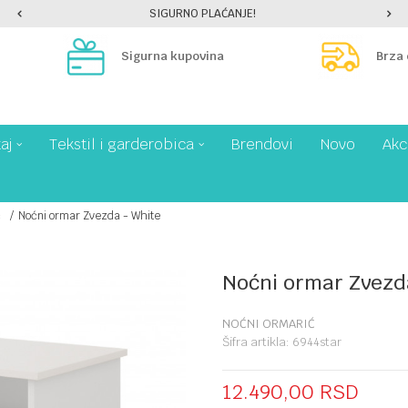
SIGURNO PLAĆANJE!
Sigurna kupovina
Brza
aj
Tekstil i garderobica
Brendovi
Novo
Akc
ć
Noćni ormar Zvezda - White
Noćni ormar Zvezd
NOĆNI ORMARIĆ
Šifra artikla:
6944star
12.490,00
RSD