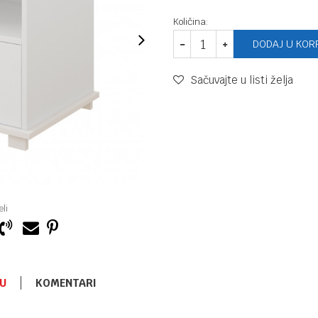
Količina:
DODAJ U KOR
Sačuvajte u listi želja
li
U
KOMENTARI
NOĆNI ORMARIĆ
12.490,00
RSD