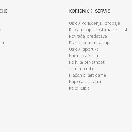
CIJE
KORISNIČKI SERVIS
Uslovi korišćenja i prodaje
je
Reklamacije i reklamacioni list
Povraćaj sredstava
ja
Pravo na odustajanje
Uslovi isporuke
Načini plaćanja
Politika privatnosti
Zamena robe
Plaćanje karticama
Najčešća pitanja
Kako kupiti