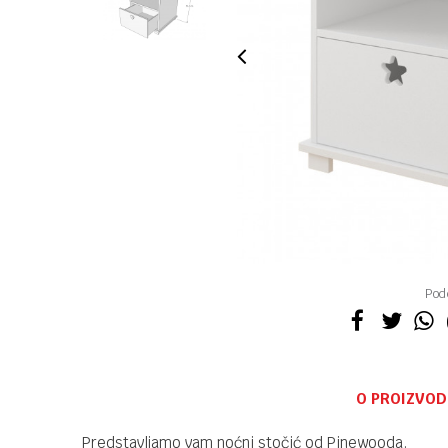
Pode
O PROIZVOD
Predstavljamo vam noćni stočić od Pinewooda.