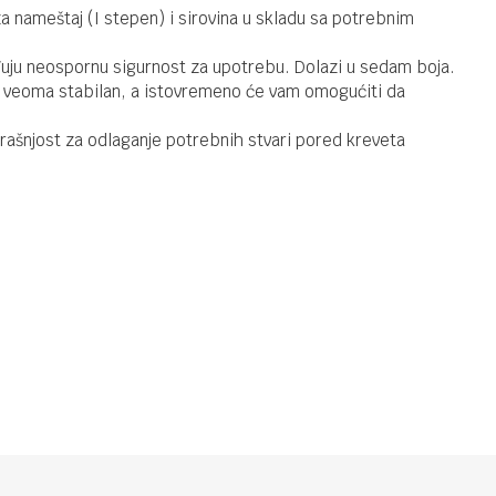
Noćni ormar
 za nameštaj (I stepen) i sirovina u skladu sa potrebnim
Zvezda -
Grey
eđuju neospornu sigurnost za upotrebu. Dolazi u sedam boja.
 je veoma stabilan, a istovremeno će vam omogućiti da
NOĆNI ORMARIĆ
12.490,00
RSD
trašnjost za odlaganje potrebnih stvari pored kreveta
Noćni ormar
Zvezda -
Blue
NOĆNI ORMARIĆ
12.490,00
RSD
Noćni ormar
Zvezda -
Pink