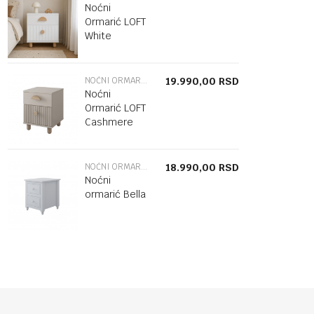
Noćni
Ormarić LOFT
White
NOĆNI ORMARIĆ
19.990,00
RSD
Noćni
Ormarić LOFT
Cashmere
NOĆNI ORMARIĆ
18.990,00
RSD
Noćni
ormarić Bella