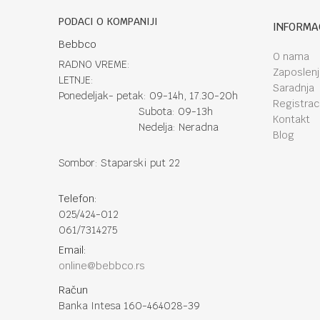
PODACI O KOMPANIJI
INFORMA
Bebbco
O nama
RADNO VREME:
Zaposlen
LETNJE:
Saradnja
Ponedeljak- petak: 09-14h, 17.30-20h
Registraci
Subota: 09-13h
Kontakt
Nedelja: Neradna
Blog
Sombor: Staparski put 22
Telefon:
025/424-012
061/7314275
Email:
online@bebbco.rs
Račun
Banka Intesa 160-464028-39