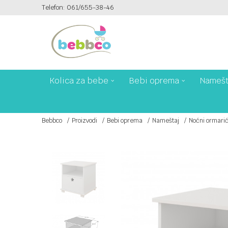
Telefon: 061/655-38-46
PLAĆANJE PLATNIM KARTICAMA NA 6 RATA!
Kolica za bebe
Bebi oprema
Namešt
Bebbco
Proizvodi
Bebi oprema
Nameštaj
Noćni ormari