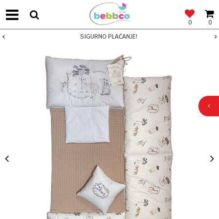
0
0
SIGURNO PLAĆANJE!