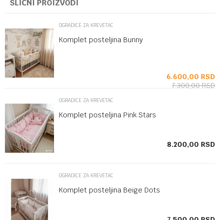
SLIČNI PROIZVODI
OGRADICE ZA KREVETAC
Komplet posteljina Bunny
SD
6.600,00
RSD
7.300,00
RSD
OGRADICE ZA KREVETAC
Komplet posteljina Pink Stars
SD
8.200,00
RSD
OGRADICE ZA KREVETAC
Komplet posteljina Beige Dots
SD
7.500,00
RSD