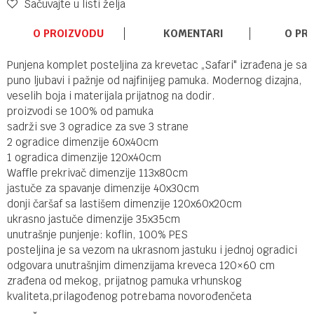
Sačuvajte u listi želja
O PROIZVODU
KOMENTARI
O PR
Punjena komplet posteljina za krevetac „Safari" izrađena je sa
puno ljubavi i pažnje od najfinijeg pamuka. Modernog dizajna,
veselih boja i materijala prijatnog na dodir.
proizvodi se 100% od pamuka
sadrži sve 3 ogradice za sve 3 strane
2 ogradice dimenzije 60x40cm
1 ogradica dimenzije 120x40cm
Waffle prekrivač dimenzije 113x80cm
jastuče za spavanje dimenzije 40x30cm
donji čaršaf sa lastišem dimenzije 120x60x20cm
ukrasno jastuče dimenzije 35x35cm
unutrašnje punjenje: koflin, 100% PES
posteljina je sa vezom na ukrasnom jastuku i jednoj ogradici
odgovara unutrašnjim dimenzijama kreveca 120×60 cm
zrađena od mekog, prijatnog pamuka vrhunskog
kvaliteta,prilagođenog potrebama novorođenčeta