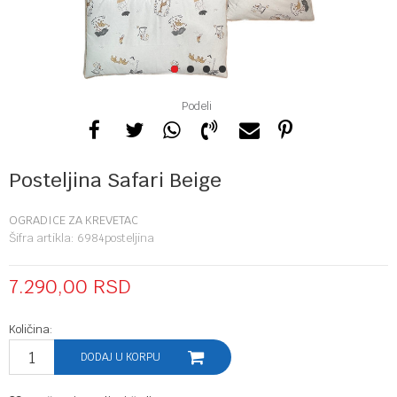
1
2
3
4
Podeli
Posteljina Safari Beige
OGRADICE ZA KREVETAC
Šifra artikla:
6984posteljina
7.290,00
RSD
Količina:
DODAJ U KORPU