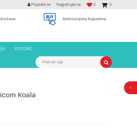
Prijavite se
Registrujte se
0
0
BESPLATNA ISPORUKA PREKO 7900 din!
 dostava
Jednostavna kupovina
ije
Kontakt
Pretraži sajt
dicom Koala