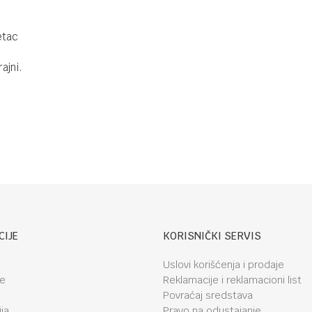
etac
ajni.
CIJE
KORISNIČKI SERVIS
Uslovi korišćenja i prodaje
je
Reklamacije i reklamacioni list
Povraćaj sredstava
ja
Pravo na odustajanje