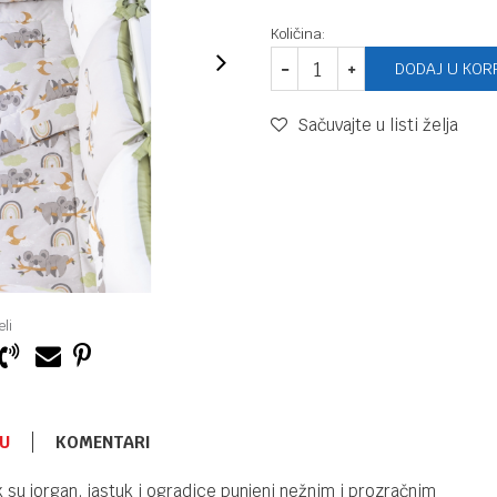
Količina:
DODAJ U KOR
Sačuvajte u listi želja
li
U
KOMENTARI
OGRADICE ZA KREVETAC
7.300,00
RSD
u jorgan, jastuk i ogradice punjeni nežnim i prozračnim