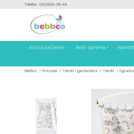
Telefon: 061/655-38-46
PLAĆANJE PLATNIM KARTICAMA NA 6 RATA!
Kolica za bebe
Bebi oprema
Namešt
Bebbco
Proizvodi
Tekstil I garderobica
Tekstil
Ogradice