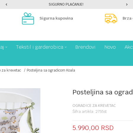
SIGURNO PLAĆANJE!
Sigurna kupovina
Brza
aj
Tekstil i garderobica
Brendovi
Novo
Akc
 za krevetac
Posteljina sa ogradicom Koala
Posteljina sa ogra
OGRADICE ZA KREVETAC
Šifra artikla:
2755st
5.990,00
RSD