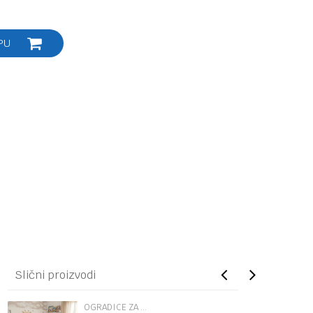
PU
Slični proizvodi
OGRADICE ZA KREVETAC