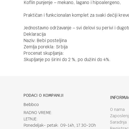
Koflin punjenje – mekano, lagano i hipoalergeno,
Praktičan i funkcionalan komplet za svaki dečiji krev
Jednostavno održavanje – svi delovi su perivi i dugotr
Deklaracija
Naziv: Bebi posteljina
Zemlja porekla: Srbija
Procenat skupljanja:
Skupljanje po širini do 2 %, po dužini do 4%.
PODACI O KOMPANIJI
INFORMA
Bebbco
O nama
RADNO VREME:
Zaposlen
LETNJE:
Saradnja
Ponedeljak- petak: 09-14h, 17.30-20h
Registraci