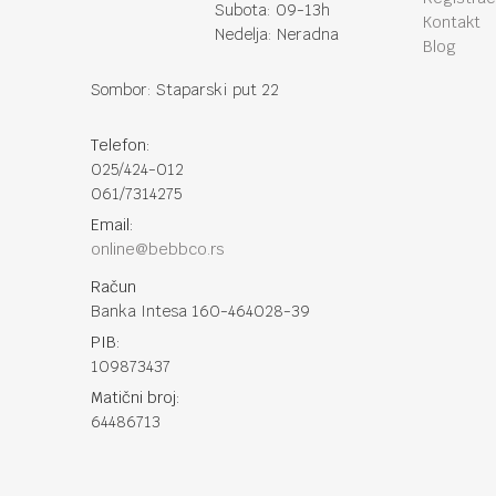
Subota: 09-13h
Kontakt
Nedelja: Neradna
Blog
Sombor: Staparski put 22
Telefon:
025/424-012
061/7314275
Email:
online@bebbco.rs
Račun
Banka Intesa 160-464028-39
PIB:
109873437
Matični broj:
64486713