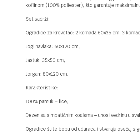
koflinom (100% poliester), što garantuje maksimalnu s
Set sadrži:
Ogradice za krevetac: 2 komada 60x35 cm, 3 koma
Jogi navlaka: 60x120 cm,
Jastuk: 35x50 cm,
Jorgan: 80x120 cm.
Karakteristike:
100% pamuk – lice,
Dezen sa simpatičnim koalama – unosi vedrinu u svak
Ogradice štite bebu od udaraca i stvaraju osećaj sig