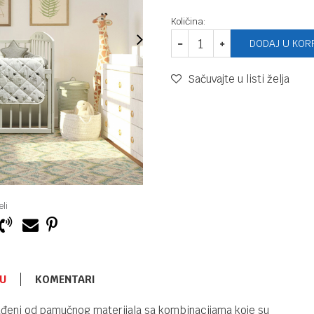
Količina:
DODAJ U KOR
Sačuvajte u listi želja
li
U
KOMENTARI
OGRADICE ZA KREVETAC
6.700,00
RSD
zrađeni od pamučnog materijala sa kombinacijama koje su