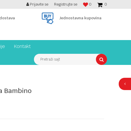
Prijavite se
Registrujte se
0
0
BESPLATNA ISPORUKA PREKO 7900 din!
 dostava
Jednostavna kupovina
ije
Kontakt
Pretraži sajt
ca Bambino