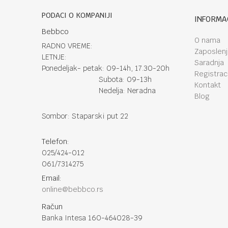
PODACI O KOMPANIJI
INFORMA
Bebbco
O nama
RADNO VREME:
Zaposlen
LETNJE:
Saradnja
Ponedeljak- petak: 09-14h, 17.30-20h
Registraci
Subota: 09-13h
Kontakt
Nedelja: Neradna
Blog
Sombor: Staparski put 22
Telefon:
025/424-012
061/7314275
Email:
online@bebbco.rs
Račun
Banka Intesa 160-464028-39