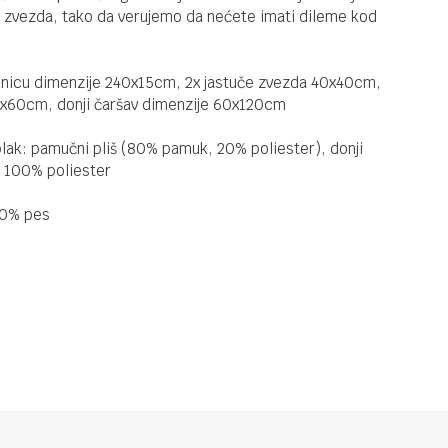
Bebi
 i zvezda, tako da verujemo da nećete imati dileme kod
posteljina
Partizan
nicu dimenzije 240x15cm, 2x jastuče zvezda 40x40cm,
0x60cm, donji čaršav dimenzije 60x120cm
OGRADICE ZA KREVETAC
10.100,00
RSD
Svetleća
lak: pamučni pliš (80% pamuk, 20% poliester), donji
posteljina
: 100% poliester
Crvena
Zvezda
00% pes
OGRADICE ZA KREVETAC
6.700,00
RSD
Bebi
posteljina
Crvena
Zvezda