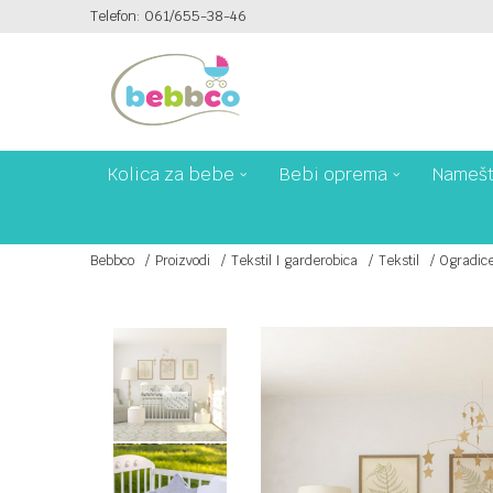
Telefon: 061/655-38-46
PLAĆANJE PLATNIM KARTICAMA NA 6 RATA!
Kolica za bebe
Bebi oprema
Namešt
Bebbco
Proizvodi
Tekstil I garderobica
Tekstil
Ogradice