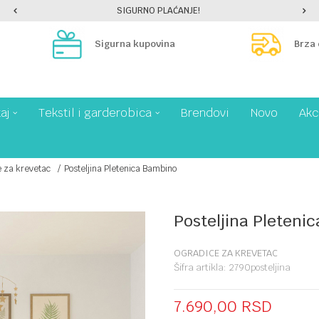
SIGURNO PLAĆANJE!
Sigurna kupovina
Brza
aj
Tekstil i garderobica
Brendovi
Novo
Akc
 za krevetac
Posteljina Pletenica Bambino
Posteljina Pleteni
OGRADICE ZA KREVETAC
Šifra artikla:
2790posteljina
7.690,00
RSD