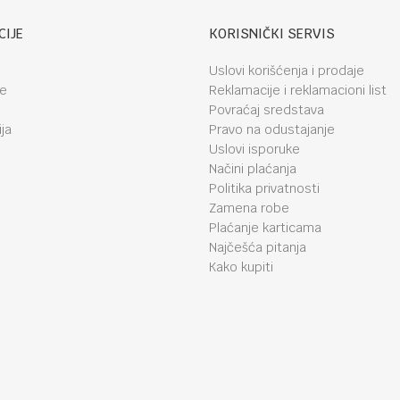
CIJE
KORISNIČKI SERVIS
Uslovi korišćenja i prodaje
je
Reklamacije i reklamacioni list
Povraćaj sredstava
ja
Pravo na odustajanje
Uslovi isporuke
Načini plaćanja
Politika privatnosti
Zamena robe
Plaćanje karticama
Najčešća pitanja
Kako kupiti