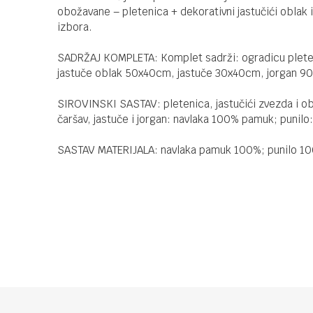
obožavane – pletenica + dekorativni jastučići oblak
izbora.
SADRŽAJ KOMPLETA: Komplet sadrži: ogradicu plete
jastuče oblak 50x40cm, jastuče 30x40cm, jorgan 9
SIROVINSKI SASTAV: pletenica, jastučići zvezda i ob
čaršav, jastuče i jorgan: navlaka 100% pamuk; punilo
SASTAV MATERIJALA: navlaka pamuk 100%; punilo 1