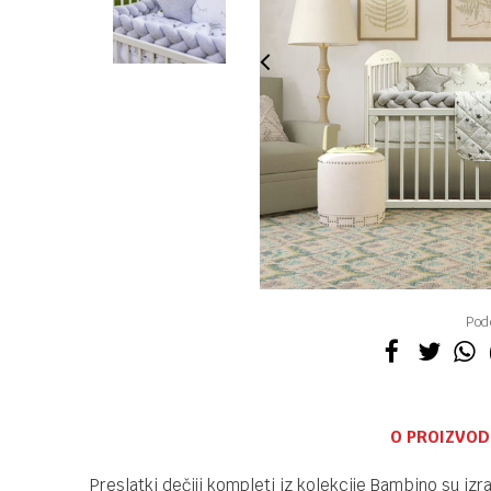
Pode
O PROIZVOD
Preslatki dečiji kompleti iz kolekcije Bambino su i