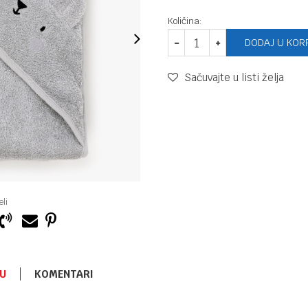
Količina:
DODAJ U KOR
Sačuvajte u listi želja
li
U
KOMENTARI
PEŠKIRI
1.890,00
RSD