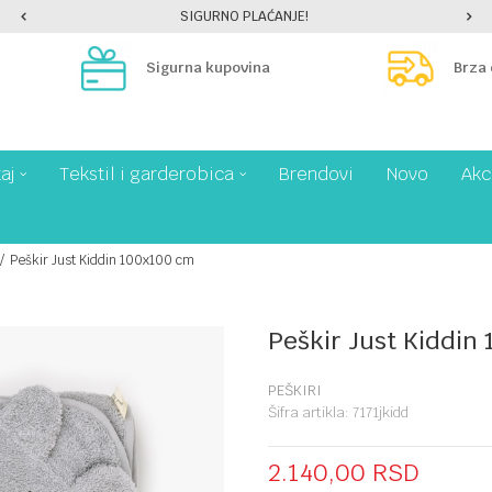
SIGURNO PLAĆANJE!
Sigurna kupovina
Brza
aj
Tekstil i garderobica
Brendovi
Novo
Akc
Peškir Just Kiddin 100x100 cm
Peškir Just Kiddin
PEŠKIRI
Šifra artikla:
7171jkidd
2.140,00
RSD