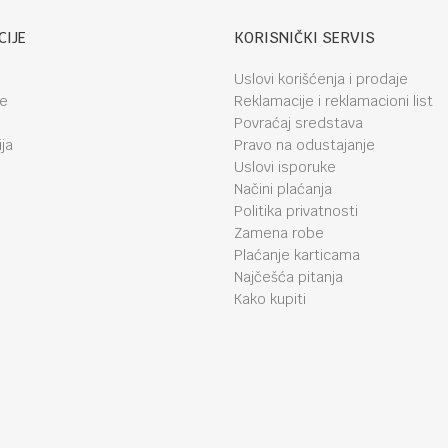
CIJE
KORISNIČKI SERVIS
Uslovi korišćenja i prodaje
je
Reklamacije i reklamacioni list
Povraćaj sredstava
ja
Pravo na odustajanje
Uslovi isporuke
Načini plaćanja
Politika privatnosti
Zamena robe
Plaćanje karticama
Najčešća pitanja
Kako kupiti