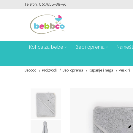
Telefon: 061/655-38-46
PLAĆANJE PLATNIM KARTICAMA NA 6 RATA!
Kolica za bebe
Bebi oprema
Namešt
Bebbco
Proizvodi
Bebi oprema
Kupanje i nega
Peškiri