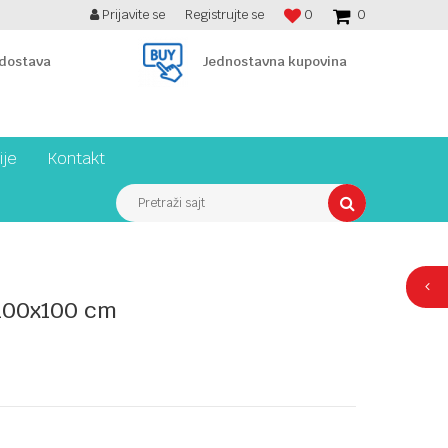
Prijavite se
Registrujte se
0
0
BESPLATNA ISPORUKA PREKO 7900 din!
 dostava
Jednostavna kupovina
ije
Kontakt
Pretraži sajt
 100x100 cm