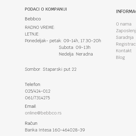
PODACI O KOMPANIJI
INFORMA
Bebbco
O nama
RADNO VREME:
Zaposlen
LETNJE:
Saradnja
Ponedeljak- petak: 09-14h, 17.30-20h
Registraci
Subota: 09-13h
Kontakt
Nedelja: Neradna
Blog
Sombor: Staparski put 22
Telefon:
025/424-012
061/7314275
Email:
online@bebbco.rs
Račun
Banka Intesa 160-464028-39