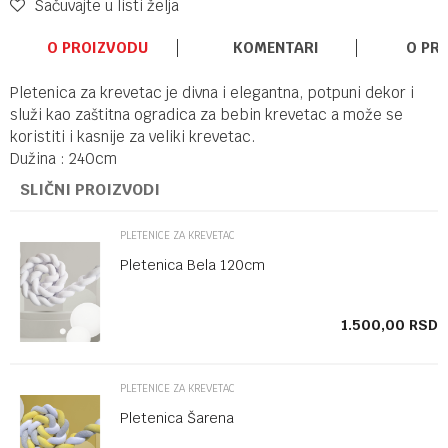
Sačuvajte u listi želja
O PROIZVODU
KOMENTARI
O PR
Pletenica za krevetac je divna i elegantna, potpuni dekor i
služi kao zaštitna ogradica za bebin krevetac a može se
koristiti i kasnije za veliki krevetac.
Dužina : 240cm
SLIČNI PROIZVODI
PLETENICE ZA KREVETAC
Pletenica Bela 120cm
SD
1.500,00
RSD
PLETENICE ZA KREVETAC
Pletenica Šarena