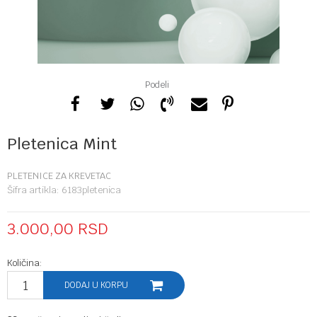
Podeli
Pletenica Mint
PLETENICE ZA KREVETAC
Šifra artikla:
6183pletenica
3.000,00
RSD
Količina:
DODAJ U KORPU