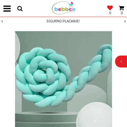
0
0
SIGURNO PLAĆANJE!