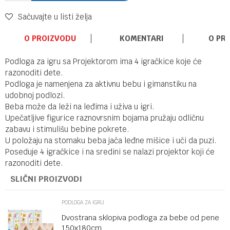
Sačuvajte u listi želja
O PROIZVODU
KOMENTARI
O PR
Podloga za igru sa Projektorom ima 4 igračkice koje će
razonoditi dete.
Podloga je namenjena za aktivnu bebu i gimanstiku na
udobnoj podlozi.
Beba može da leži na leđima i uživa u igri.
Upečatljive figurice raznovrsnim bojama pružaju odličnu
zabavu i stimulišu bebine pokrete.
U položaju na stomaku beba jača leđne mišice i uči da puzi.
Poseduje 4 igračkice i na sredini se nalazi projektor koji će
razonoditi dete.
SLIČNI PROIZVODI
PODLOGA ZA IGRU
Dvostrana sklopiva podloga za bebe od pene
150x180cm