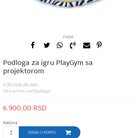
Podeli
Podloga za igru PlayGym sa
projektorom
PODLOGA ZA IGRU
Šifra artikla:
6405podloga
6.900,00
RSD
Količina:
DODAJ U KORPU