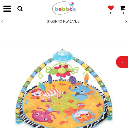
0
0
SIGURNO PLAĆANJE!