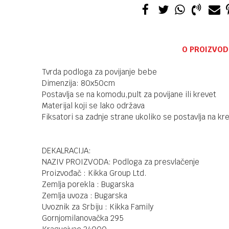
O PROIZVOD
Tvrda podloga za povijanje bebe
Dimenzija: 80x50cm
Postavlja se na komodu,pult za povijane ili krevet
Materijal koji se lako održava
Fiksatori sa zadnje strane ukoliko se postavlja na kr
DEKALRACIJA:
NAZIV PROIZVODA: Podloga za presvlačenje
Proizvođač : Kikka Group Ltd.
Zemlja porekla : Bugarska
Zemlja uvoza : Bugarska
Uvoznik za Srbiju : Kikka Family
Gornjomilanovačka 295