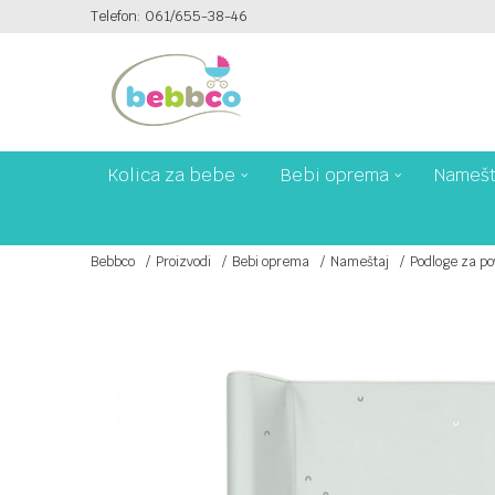
Telefon: 061/655-38-46
PLAĆANJE PLATNIM KARTICAMA NA 6 RATA!
Kolica za bebe
Bebi oprema
Namešt
Bebbco
Proizvodi
Bebi oprema
Nameštaj
Podloge za po