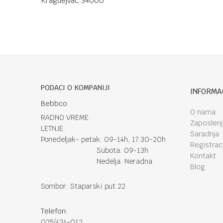
Kraguejvac 34000
PODACI O KOMPANIJI
INFORMA
Bebbco
O nama
RADNO VREME:
Zaposlen
LETNJE:
Saradnja
Ponedeljak- petak: 09-14h, 17.30-20h
Registraci
Subota: 09-13h
Kontakt
Nedelja: Neradna
Blog
Sombor: Staparski put 22
Telefon:
025/424-012