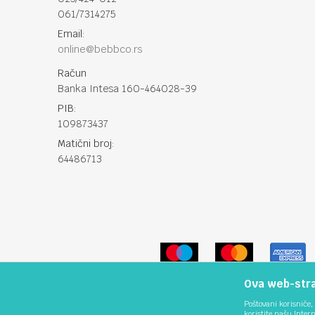
061/7314275
Email:
online@bebbco.rs
Račun
Banka Intesa 160-464028-39
PIB:
109873437
Matični broj:
64486713
Ova web-stran
Poštovani korisniče, 
koristite našu Inter