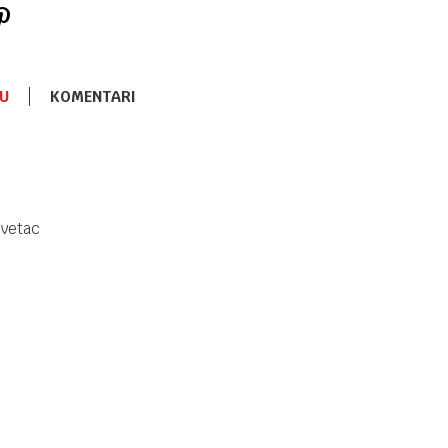
U
KOMENTARI
PODLOGE ZA POVIJANJE
3.290,00
RSD
Meka
podloga
Kikka Boo
Stripy Friend
evetac
PODLOGE ZA POVIJANJE
3.290,00
RSD
Meka
podloga
Kikka Boo
Seally Me
PODLOGE ZA POVIJANJE
3.290,00
RSD
Meka
podloga
Kikka Boo