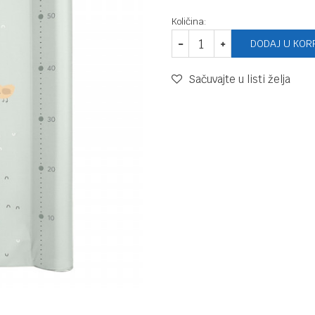
Količina:
DODAJ U KOR
Sačuvajte u listi želja