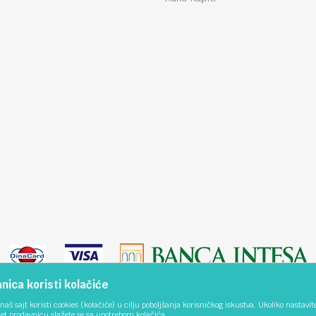
ica koristi kolačiće
naš sajt koristi cookies (kolačiće) u cilju poboljšanja korisničkog iskustva. Ukoliko nastavit
net prodavnicu slažete se sa upotrebom kolačića.