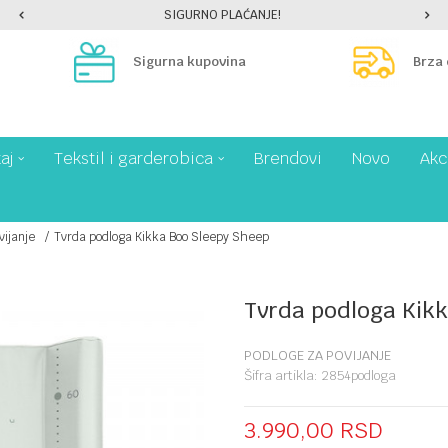
SIGURNO PLAĆANJE!
Sigurna kupovina
Brza
aj
Tekstil i garderobica
Brendovi
Novo
Akc
vijanje
Tvrda podloga Kikka Boo Sleepy Sheep
Tvrda podloga Kik
PODLOGE ZA POVIJANJE
Šifra artikla:
2854podloga
3.990,00
RSD