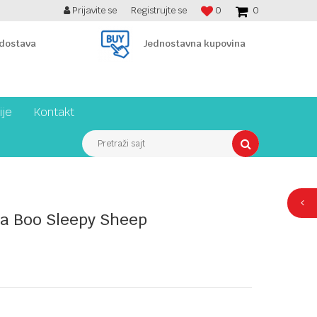
Prijavite se
Registrujte se
0
0
BESPLATNA ISPORUKA PREKO 7900 din!
 dostava
Jednostavna kupovina
ije
Kontakt
Pretraži sajt
ka Boo Sleepy Sheep