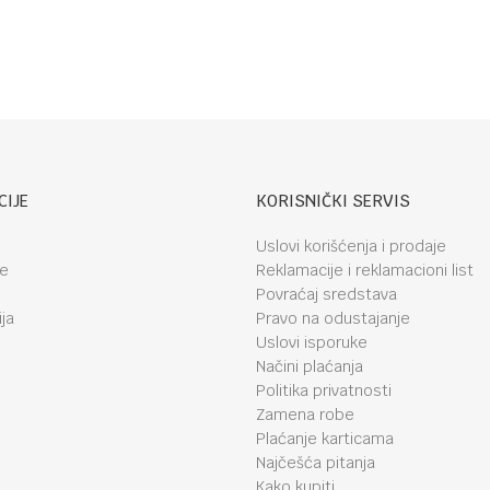
Hedge Hugs
CIJE
KORISNIČKI SERVIS
Uslovi korišćenja i prodaje
je
Reklamacije i reklamacioni list
Povraćaj sredstava
ja
Pravo na odustajanje
Uslovi isporuke
Načini plaćanja
Politika privatnosti
Zamena robe
Plaćanje karticama
Najčešća pitanja
Kako kupiti