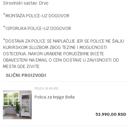
Sirovinski sastav: Drvo
*MONTAŽA POLICE-UZ DOGOVOR
*ISPORUKA POLICE-UZ DOGOVOR
*DOSTAVA ZA POLICE SE NAPLAĆUJE JER SE POLICE NE ŠALJU
KURIRSKOM SLUZBOM ZBOG TEZINE I MOGUCNOSTI
OSTECENJA, NAKON URAĐENE PORUDŽBINE BICETE
OBAVESTENI NA EMAIL O CENI DOSTAVE U ZAVISNOSTI OD
MESTA GDE ZIVITE
SLIČNI PROIZVODI
POLICA ZA KNJIGE
Polica za knjige Bella
SD
52.990,00
RSD