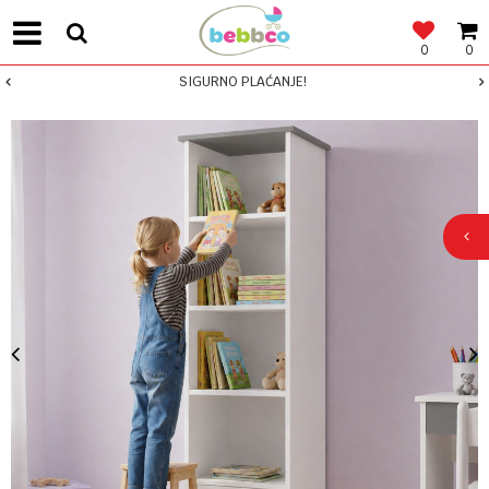
0
0
SIGURNO PLAĆANJE!