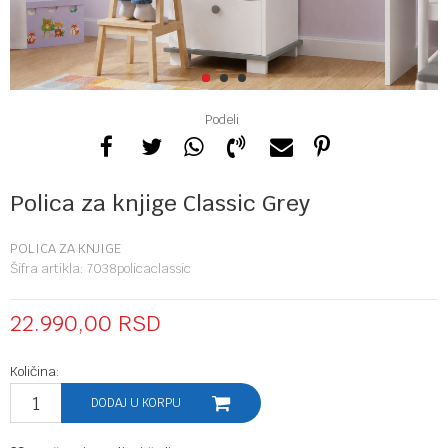
1
2
3
Podeli
Polica za knjige Classic Grey
POLICA ZA KNJIGE
Šifra artikla:
7038policaclassic
22.990,00
RSD
Količina:
DODAJ U KORPU