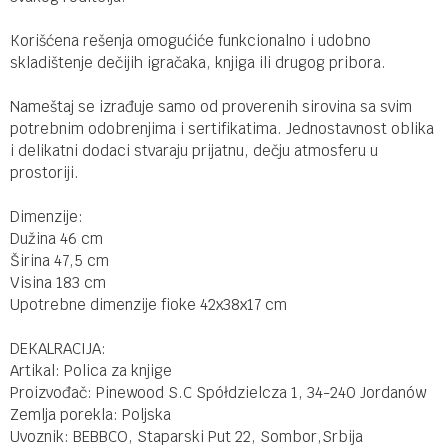
Korišćena rešenja omogućiće funkcionalno i udobno
skladištenje dečijih igračaka, knjiga ili drugog pribora.
Nameštaj se izrađuje samo od proverenih sirovina sa svim
potrebnim odobrenjima i sertifikatima. Jednostavnost oblika
i delikatni dodaci stvaraju prijatnu, dečju atmosferu u
prostoriji.
Dimenzije:
Dužina 46 cm
Širina 47,5 cm
Visina 183 cm
Upotrebne dimenzije fioke 42x38x17 cm
DEKALRACIJA:
Artikal: Polica za knjige
Proizvođač: Pinewood S.C Spółdzielcza 1, 34-240 Jordanów
Zemlja porekla: Poljska
Uvoznik: BEBBCO, Staparski Put 22, Sombor,Srbija