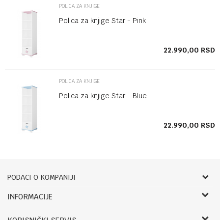
POLICA ZA KNJIGE
Polica za knjige Star - Pink
SD
22.990,00
RSD
POLICA ZA KNJIGE
Polica za knjige Star - Blue
SD
22.990,00
RSD
PODACI O KOMPANIJI
Bebbco
INFORMACIJE
O nama
RADNO VREME: