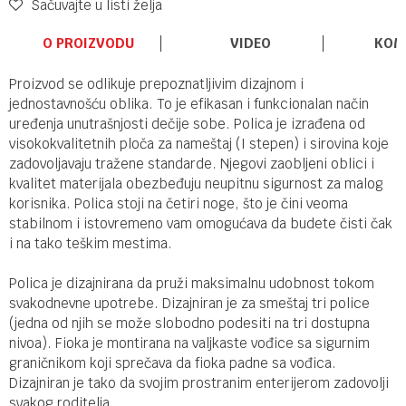
Sačuvajte u listi želja
O PROIZVODU
VIDEO
KOM
Proizvod se odlikuje prepoznatljivim dizajnom i
jednostavnošću oblika. To je efikasan i funkcionalan način
uređenja unutrašnjosti dečije sobe. Polica je izrađena od
visokokvalitetnih ploča za nameštaj (I stepen) i sirovina koje
zadovoljavaju tražene standarde. Njegovi zaobljeni oblici i
kvalitet materijala obezbeđuju neupitnu sigurnost za malog
korisnika. Polica stoji na četiri noge, što je čini veoma
stabilnom i istovremeno vam omogućava da budete čisti čak
i na tako teškim mestima.
Polica je dizajnirana da pruži maksimalnu udobnost tokom
svakodnevne upotrebe. Dizajniran je za smeštaj tri police
(jedna od njih se može slobodno podesiti na tri dostupna
nivoa). Fioka je montirana na valjkaste vođice sa sigurnim
graničnikom koji sprečava da fioka padne sa vođica.
Dizajniran je tako da svojim prostranim enterijerom zadovolji
svakog roditelja.