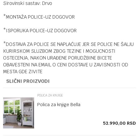
Sirovinski sastav: Drvo
*MONTAŽA POLICE-UZ DOGOVOR
*ISPORUKA POLICE-UZ DOGOVOR
*DOSTAVA ZA POLICE SE NAPLAĆUJE JER SE POLICE NE ŠALJU
KURIRSKOM SLUZBOM ZBOG TEZINE I MOGUCNOSTI
OSTECENJA, NAKON URAĐENE PORUDŽBINE BICETE
OBAVESTENI NA EMAIL O CENI DOSTAVE U ZAVISNOSTI OD
MESTA GDE ZIVITE
SLIČNI PROIZVODI
POLICA ZA KNJIGE
Polica za knjige Bella
SD
52.990,00
RSD