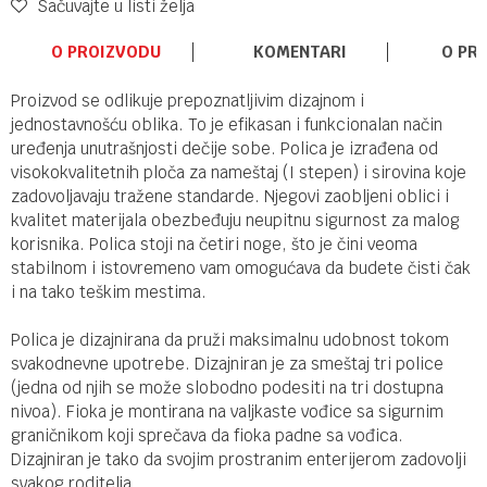
Sačuvajte u listi želja
O PROIZVODU
KOMENTARI
O PR
Proizvod se odlikuje prepoznatljivim dizajnom i
jednostavnošću oblika. To je efikasan i funkcionalan način
uređenja unutrašnjosti dečije sobe. Polica je izrađena od
visokokvalitetnih ploča za nameštaj (I stepen) i sirovina koje
zadovoljavaju tražene standarde. Njegovi zaobljeni oblici i
kvalitet materijala obezbeđuju neupitnu sigurnost za malog
korisnika. Polica stoji na četiri noge, što je čini veoma
stabilnom i istovremeno vam omogućava da budete čisti čak
i na tako teškim mestima.
Polica je dizajnirana da pruži maksimalnu udobnost tokom
svakodnevne upotrebe. Dizajniran je za smeštaj tri police
(jedna od njih se može slobodno podesiti na tri dostupna
nivoa). Fioka je montirana na valjkaste vođice sa sigurnim
graničnikom koji sprečava da fioka padne sa vođica.
Dizajniran je tako da svojim prostranim enterijerom zadovolji
svakog roditelja.