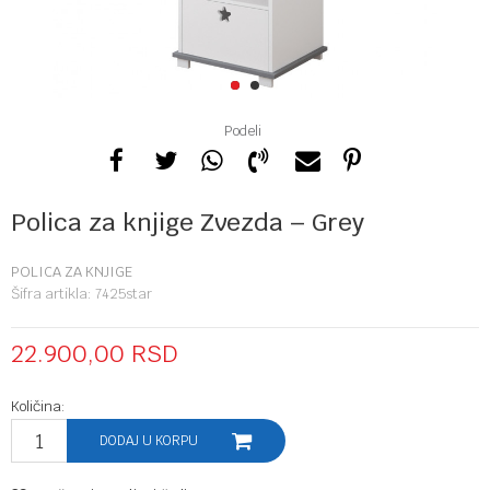
1
2
Podeli
Polica za knjige Zvezda – Grey
POLICA ZA KNJIGE
Šifra artikla:
7425star
22.900,00
RSD
Količina:
DODAJ U KORPU