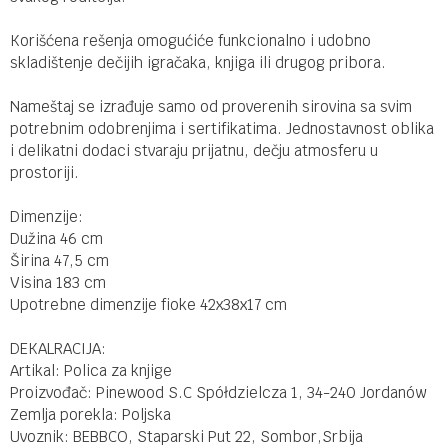
Korišćena rešenja omogućiće funkcionalno i udobno
skladištenje dečijih igračaka, knjiga ili drugog pribora.
Nameštaj se izrađuje samo od proverenih sirovina sa svim
potrebnim odobrenjima i sertifikatima. Jednostavnost oblika
i delikatni dodaci stvaraju prijatnu, dečju atmosferu u
prostoriji.
Dimenzije:
Dužina 46 cm
Širina 47,5 cm
Visina 183 cm
Upotrebne dimenzije fioke 42x38x17 cm
DEKALRACIJA:
Artikal: Polica za knjige
Proizvođač: Pinewood S.C Spółdzielcza 1, 34-240 Jordanów
Zemlja porekla: Poljska
Uvoznik: BEBBCO, Staparski Put 22, Sombor,Srbija