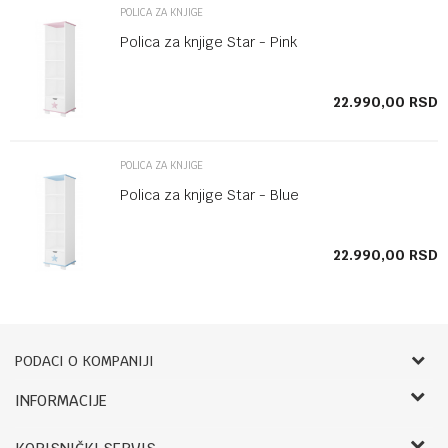
POLICA ZA KNJIGE
Polica za knjige Star - Pink
SD
22.990,00
RSD
POLICA ZA KNJIGE
Polica za knjige Star - Blue
SD
22.990,00
RSD
PODACI O KOMPANIJI
Bebbco
INFORMACIJE
O nama
RADNO VREME: