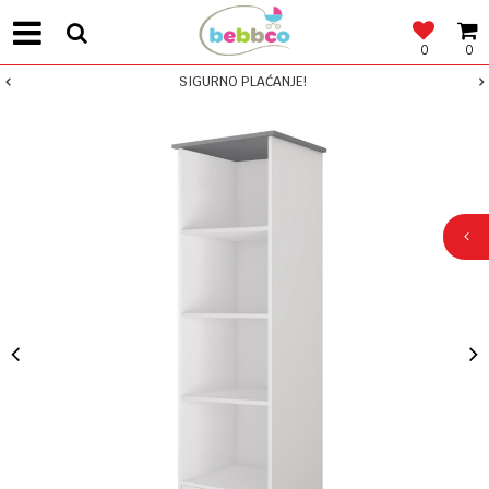
0
0
SIGURNO PLAĆANJE!