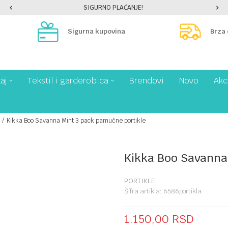
SIGURNO PLAĆANJE!
Sigurna kupovina
Brza
aj
Tekstil i garderobica
Brendovi
Novo
Akc
Kikka Boo Savanna Mint 3 pack pamučne portikle
Kikka Boo Savanna
PORTIKLE
Šifra artikla:
6586portikla
1.150,00
RSD