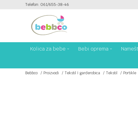
Telefon: 061/655-38-46
PLAĆANJE PLATNIM KARTICAMA NA 6 RATA!
Kolica za bebe
Bebi oprema
Namešt
Bebbco
Proizvodi
Tekstil I garderobica
Tekstil
Portikle