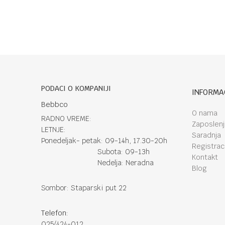
PODACI O KOMPANIJI
INFORMA
Bebbco
O nama
RADNO VREME:
Zaposlen
LETNJE:
Saradnja
Ponedeljak- petak: 09-14h, 17.30-20h
Registraci
Subota: 09-13h
Kontakt
Nedelja: Neradna
Blog
Sombor: Staparski put 22
Telefon:
025/424-012