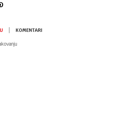
U
KOMENTARI
PORTIKLE
1.150,00
RSD
akovanju
Kikka Boo
Savanna Pink
3 pack
portikla sa
džepom
PORTIKLE
1.150,00
RSD
Kikka Boo
Savanna Mint
3 pack
portikla sa
džepom
PORTIKLE
1.150,00
RSD
Kikka Boo 3
pack portikla
sa džepom