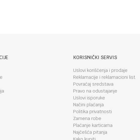
CIJE
KORISNIČKI SERVIS
Uslovi korišćenja i prodaje
je
Reklamacije i reklamacioni list
Povraćaj sredstava
ja
Pravo na odustajanje
Uslovi isporuke
Načini plaćanja
Politika privatnosti
Zamena robe
Plaćanje karticama
Najčešća pitanja
Kako kupiti