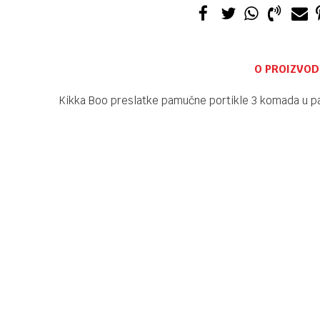
O PROIZVOD
Kikka Boo preslatke pamučne portikle 3 komada u p