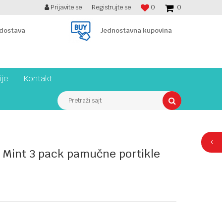
Prijavite se
Registrujte se
0
0
BESPLATNA ISPORUKA PREKO 7900 din!
 dostava
Jednostavna kupovina
ije
Kontakt
Pretraži sajt
 Mint 3 pack pamučne portikle