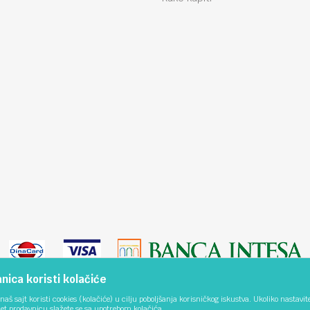
ica koristi kolačiće
naš sajt koristi cookies (kolačiće) u cilju poboljšanja korisničkog iskustva. Ukoliko nastavit
net prodavnicu slažete se sa upotrebom kolačića.