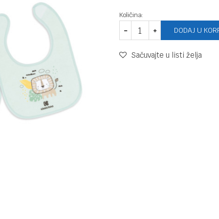
Količina:
DODAJ U KOR
Sačuvajte u listi želja