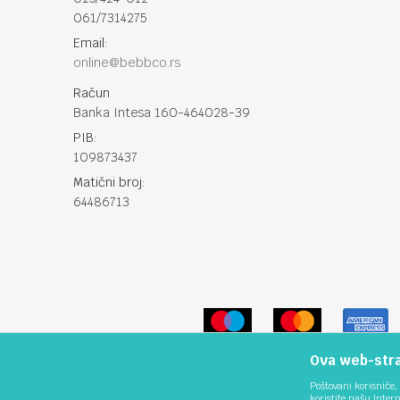
061/7314275
Email:
online@bebbco.rs
Račun
Banka Intesa 160-464028-39
PIB:
109873437
Matični broj:
64486713
Ova web-stran
Poštovani korisniče, 
koristite našu Inter